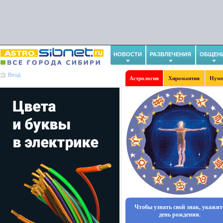
НОВОСТИ
РАЗВЛЕЧЕНИЯ
ОБЩЕН
Вход
Астрология
Хиромантия
Нуме
Чтобы узнать свой знак, укажит
день рождения.