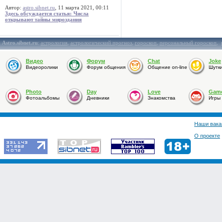
Автор:
astro.sibnet.ru
, 11 марта 2021, 00:11
Здесь обсуждается статья: Числа
открывают тайны мироздания
Astro.sibnet.ru
:
астрология
,
астрологический прогноз
,
гороскоп
,
персональный гороскоп
,
Видео
Форум
Chat
Joke
Видеоролики
Форум общения
Общение on-line
Шутк
Photo
Day
Love
Gam
Фотоальбомы
Дневники
Знакомства
Игры
Наши вака
О проекте