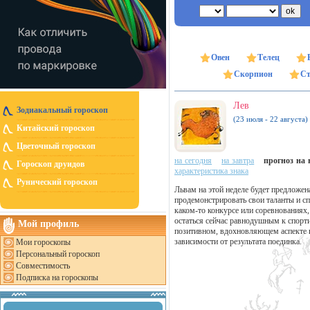
Овен
Телец
Скорпион
Ст
Лев
Зодиакальный гороскоп
(23 июля - 22 августа)
Китайский гороскоп
Цветочный гороскоп
на сегодня
на завтра
прогноз на н
Гороскоп друидов
характеристика знака
Рунический гороскоп
Львам на этой неделе будет предложен
продемонстрировать свои таланты и сп
каком-то конкурсе или соревнованиях,
остаться сейчас равнодушным к спорт
Мой профиль
позитивном, вдохновляющем аспекте ва
зависимости от результата поединка.
Мои гороскопы
Персональный гороскоп
Совместимость
Подписка на гороскопы