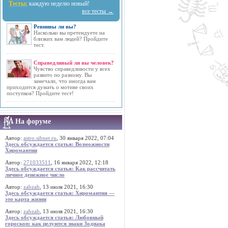
Тесты:
каждую неделю новый!
все тесты →
Ревнивы ли вы?
Насколько вы претендуете на
близких вам людей? Пройдите
тест.
Справедливый ли вы человек?
Чувство справедливости у всех
развито по разному. Вы
замечали, что иногда вам
приходится думать о мотиве своих
поступков? Пройдите тест!
На форуме
Автор:
astro.sibnet.ru
, 30 января 2022, 07:04
Здесь обсуждается статья: Возможности
Хиромантии
Автор:
271033511
, 16 января 2022, 12:18
Здесь обсуждается статья: Как рассчитать
личное денежное число
Автор:
zabzab
, 13 июля 2021, 16:30
Здесь обсуждается статья: Хиромантия —
это карта жизни
Автор:
zabzab
, 13 июля 2021, 16:30
Здесь обсуждается статья: Любовный
гороскоп: как целуются знаки Зодиака