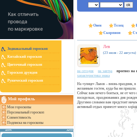
Овен
Телец
Скорпион
Ст
Лев
Зодиакальный гороскоп
(23 июля - 22 августа)
Китайский гороскоп
Цветочный гороскоп
на сегодня
на завтра
прогноз на н
Гороскоп друидов
характеристика знака
Рунический гороскоп
На «улице» Львов – вновь праздник, в
желанным гостем, куда бы ни пришли.
Сейчас вам нечего бояться, не от чег
посиделках, празднованиях дня рожден
Мой профиль
Другими словами вам предстоит ничем 
активный отдых принесет много хоро
Мои гороскопы
Персональный гороскоп
Совместимость
Подписка на гороскопы