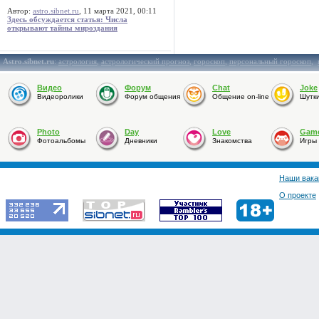
Автор:
astro.sibnet.ru
, 11 марта 2021, 00:11
Здесь обсуждается статья: Числа
открывают тайны мироздания
Astro.sibnet.ru
:
астрология
,
астрологический прогноз
,
гороскоп
,
персональный гороскоп
,
Видео
Форум
Chat
Joke
Видеоролики
Форум общения
Общение on-line
Шутк
Photo
Day
Love
Gam
Фотоальбомы
Дневники
Знакомства
Игры
Наши вака
О проекте