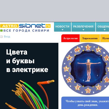
НОВОСТИ
РАЗВЛЕЧЕНИЯ
ОБЩЕН
Вход
Астрология
Хиромантия
Нуме
Чтобы узнать свой знак, укажит
день рождения.