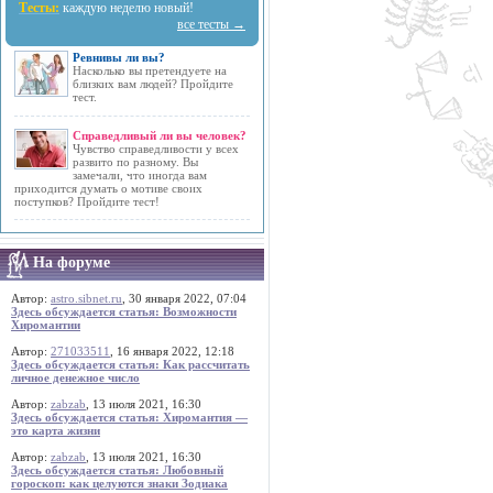
Тесты:
каждую неделю новый!
все тесты →
Ревнивы ли вы?
Насколько вы претендуете на
близких вам людей? Пройдите
тест.
Справедливый ли вы человек?
Чувство справедливости у всех
развито по разному. Вы
замечали, что иногда вам
приходится думать о мотиве своих
поступков? Пройдите тест!
На форуме
Автор:
astro.sibnet.ru
, 30 января 2022, 07:04
Здесь обсуждается статья: Возможности
Хиромантии
Автор:
271033511
, 16 января 2022, 12:18
Здесь обсуждается статья: Как рассчитать
личное денежное число
Автор:
zabzab
, 13 июля 2021, 16:30
Здесь обсуждается статья: Хиромантия —
это карта жизни
Автор:
zabzab
, 13 июля 2021, 16:30
Здесь обсуждается статья: Любовный
гороскоп: как целуются знаки Зодиака