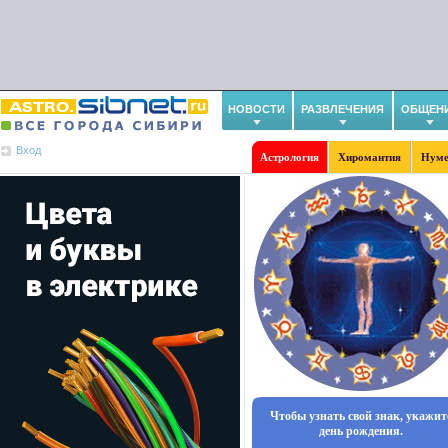
НОВОСТИ
РАЗВЛЕЧЕНИЯ
ОБЩЕН
Вход
Астрология
Хиромантия
Нуме
Чтобы узнать свой знак, укажит
день рождения.