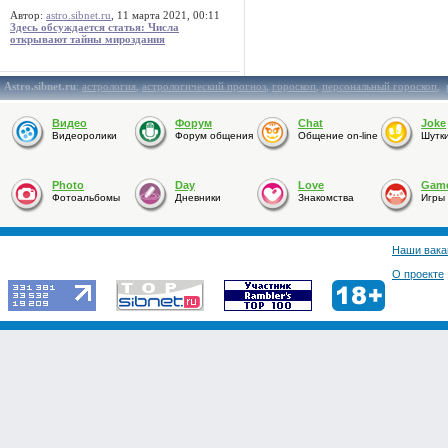
Автор:
astro.sibnet.ru
, 11 марта 2021, 00:11
Здесь обсуждается статья: Числа
открывают тайны мироздания
Astro.sibnet.ru
:
астрология
,
астрологический прогноз
,
гороскоп
,
персональный гороскоп
,
Видео
Форум
Chat
Joke
Видеоролики
Форум общения
Общение on-line
Шутк
Photo
Day
Love
Gam
Фотоальбомы
Дневники
Знакомства
Игры
Наши вака
О проекте