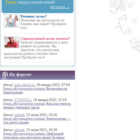
Тесты:
каждую неделю новый!
все тесты →
Ревнивы ли вы?
Насколько вы претендуете на
близких вам людей? Пройдите
тест.
Справедливый ли вы человек?
Чувство справедливости у всех
развито по разному. Вы
замечали, что иногда вам
приходится думать о мотиве своих
поступков? Пройдите тест!
На форуме
Автор:
astro.sibnet.ru
, 30 января 2022, 07:04
Здесь обсуждается статья: Возможности
Хиромантии
Автор:
271033511
, 16 января 2022, 12:18
Здесь обсуждается статья: Как рассчитать
личное денежное число
Автор:
zabzab
, 13 июля 2021, 16:30
Здесь обсуждается статья: Хиромантия —
это карта жизни
Автор:
zabzab
, 13 июля 2021, 16:30
Здесь обсуждается статья: Любовный
гороскоп: как целуются знаки Зодиака