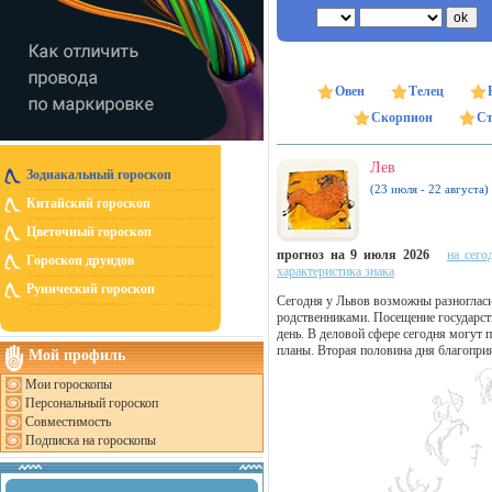
Овен
Телец
Скорпион
Ст
Лев
Зодиакальный гороскоп
(23 июля - 22 августа)
Китайский гороскоп
Цветочный гороскоп
прогноз на 9 июля 2026
на сего
Гороскоп друидов
характеристика знака
Рунический гороскоп
Сегодня у Львов возможны разноглас
родственниками. Посещение государст
день. В деловой сфере сегодня могут 
планы. Вторая половина дня благопри
Мой профиль
Мои гороскопы
Персональный гороскоп
Совместимость
Подписка на гороскопы