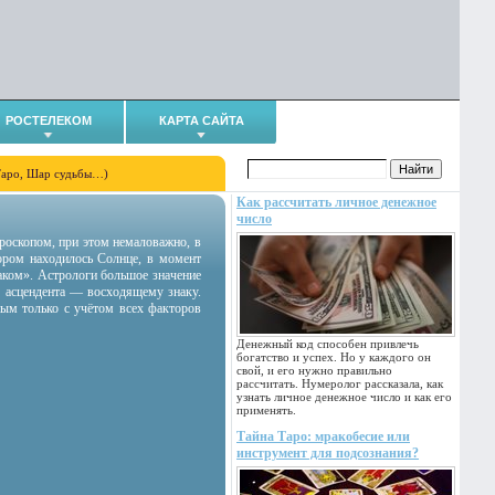
РОСТЕЛЕКОМ
КАРТА САЙТА
Таро, Шар судьбы…)
Как рассчитать личное денежное
число
гороскопом, при этом немаловажно, в
тором находилось Солнце, в момент
аком». Астрологи большое значение
 асцендента — восходящему знаку.
ным только с учётом всех факторов
Денежный код способен привлечь
богатство и успех. Но у каждого он
свой, и его нужно правильно
рассчитать. Нумеролог рассказала, как
узнать личное денежное число и как его
применять.
Тайна Таро: мракобесие или
инструмент для подсознания?