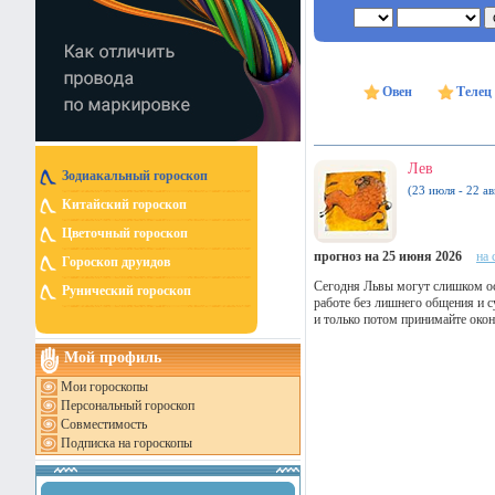
Овен
Телец
Лев
Зодиакальный гороскоп
(23 июля - 22 ав
Китайский гороскоп
Цветочный гороскоп
прогноз на 25 июня 2026
на 
Гороскоп друидов
Сегодня Львы могут слишком ос
Рунический гороскоп
работе без лишнего общения и су
и только потом принимайте окон
Мой профиль
Мои гороскопы
Персональный гороскоп
Совместимость
Подписка на гороскопы