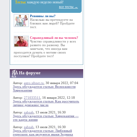
Тесты:
каждую неделю новый!
все тесты →
Ревнивы ли вы?
Насколько вы претендуете на
близких вам людей? Пройдите
тест.
Справедливый ли вы человек?
Чувство справедливости у всех
развито по разному. Вы
замечали, что иногда вам
приходится думать о мотиве своих
поступков? Пройдите тест!
На форуме
Автор:
astro.sibnet.ru
, 30 января 2022, 07:04
Здесь обсуждается статья: Возможности
Хиромантии
Автор:
271033511
, 16 января 2022, 12:18
Здесь обсуждается статья: Как рассчитать
личное денежное число
Автор:
zabzab
, 13 июля 2021, 16:30
Здесь обсуждается статья: Хиромантия —
это карта жизни
Автор:
zabzab
, 13 июля 2021, 16:30
Здесь обсуждается статья: Любовный
гороскоп: как целуются знаки Зодиака