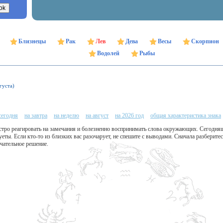
Близнецы
Рак
Лев
Дева
Весы
Скорпион
Водолей
Рыбы
густа)
сегодня
на завтра
на неделю
на август
на 2026 год
общая характеристика знака
тро реагировать на замечания и болезненно воспринимать слова окружающих. Сегодня
еты. Если кто-то из близких вас разочарует, не спешите с выводами. Сначала разберитесь
чательное решение.