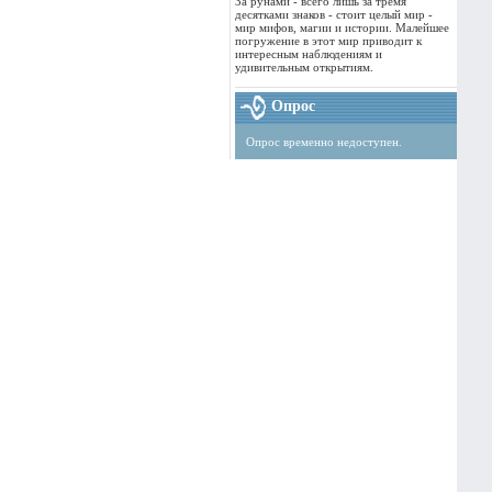
За рунами - всего лишь за тремя
десятками знаков - стоит целый мир -
мир мифов, магии и истории. Малейшее
погружение в этот мир приводит к
интересным наблюдениям и
удивительным открытиям.
Опрос
Опрос временно недоступен.