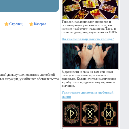
Таролог, парапсихолог, психолог и
Стрелец
Козерог
психотерапевт рассказали о том, как
именно «работает» гадание на Таро, и
стоит ли доверять результатам на 100%.
На каком пальце носить кольцо?
В древности кольцо на том или ином
шний день лучше посвятить спокойной
пальце могло многое рассказать о
 в ситуации, узнайте все обстоятельства
владельце. Кольцо считали магическим
атрибутом и придавали ему огромное
значение.
Рунические символы в любовной
магии