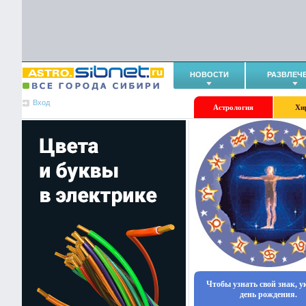
НОВОСТИ
РАЗВЛЕЧ
Вход
Астрология
Хи
Чтобы узнать свой знак, 
день рождения.