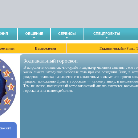
ЕНИЯ
ОБЩЕНИЕ
СЕРВИСЫ
СПЕЦПРОЕКТЫ
романтия
Нумерология
Гадания онлайн
(Руны, 
Зодиакальный гороскоп
В астрологии считается, что судьба и характер человека связаны с его 
каких знаках находились небесные тела при его рождении. Знак, в ко
рождения человека, называется его «солнечным знаком» или просто «зн
придают положению Луны в гороскопе — лунному знаку, и положению
Тем не менее, полноценный астрологический анализ считается возмож
гороскопа и их взаимодействия.
укажите