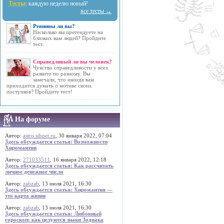
Тесты:
каждую неделю новый!
все тесты →
Ревнивы ли вы?
Насколько вы претендуете на
близких вам людей? Пройдите
тест.
Справедливый ли вы человек?
Чувство справедливости у всех
развито по разному. Вы
замечали, что иногда вам
приходится думать о мотиве своих
поступков? Пройдите тест!
На форуме
Автор:
astro.sibnet.ru
, 30 января 2022, 07:04
Здесь обсуждается статья: Возможности
Хиромантии
Автор:
271033511
, 16 января 2022, 12:18
Здесь обсуждается статья: Как рассчитать
личное денежное число
Автор:
zabzab
, 13 июля 2021, 16:30
Здесь обсуждается статья: Хиромантия —
это карта жизни
Автор:
zabzab
, 13 июля 2021, 16:30
Здесь обсуждается статья: Любовный
гороскоп: как целуются знаки Зодиака