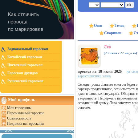
Овен
Телец
Скорпион
Ст
Лев
Зодиакальный гороскоп
(23 июля - 22 августа)
Китайский гороскоп
Цветочный гороскоп
прогноз на 18 июня 2026
на сег
Гороскоп друидов
характеристика знака
Рунический гороскоп
Сегодня успех Льва во многом будет з
гораздо продуктивнее, если смотреть
даже в сложных ситуациях. Общение с
уверенность. Не держите переживания 
Мой профиль
сегодняшний день у Льва советует вни
ответом.
Мои гороскопы
Персональный гороскоп
Совместимость
Подписка на гороскопы