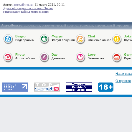
Автор:
astro.sibnet.ru
, 11 марта 2021, 00:11
Здесь обсуждается статья: Числа
открывают тайны мироздания
Astro.sibnet.ru
:
астрология
,
астрологический прогноз
,
гороскоп
,
персональный гороскоп
,
Видео
Форум
Chat
Joke
Видеоролики
Форум общения
Общение on-line
Шутк
Photo
Day
Love
Gam
Фотоальбомы
Дневники
Знакомства
Игры
Наши вака
О проекте