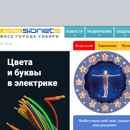
НОВОСТИ
РАЗВЛЕЧЕНИЯ
ОБЩЕН
Вход
Астрология
Хиромантия
Нуме
Чтобы узнать свой знак, укажит
день рождения.