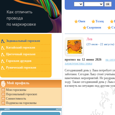
Овен
Телец
Скорпион
Ст
Лев
Зодиакальный гороскоп
(23 июля - 22 августа)
Китайский гороскоп
Цветочный гороскоп
прогноз на 12 июня 2026
на сег
Гороскоп друидов
характеристика знака
Рунический гороскоп
Сегодняшний день у Льва потребует 
заботами. Сегодня Льву стоит учитыва
намеченных мероприятий. Не раздражай
ходу. Также сегодняшний день у Льва 
Мой профиль
взглянуть на ситуацию под другим угл
Мои гороскопы
Персональный гороскоп
Совместимость
Подписка на гороскопы