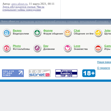
Автор:
astro.sibnet.ru
, 11 марта 2021, 00:11
Здесь обсуждается статья: Числа
открывают тайны мироздания
Astro.sibnet.ru
:
астрология
,
астрологический прогноз
,
гороскоп
,
персональный гороскоп
,
Видео
Форум
Chat
Joke
Видеоролики
Форум общения
Общение on-line
Шутк
Photo
Day
Love
Gam
Фотоальбомы
Дневники
Знакомства
Игры
Наши вака
О проекте