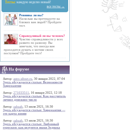
Тесты:
каждую неделю новый!
все тесты →
Ревнивы ли вы?
Насколько вы претендуете на
близких вам людей? Пройдите
тест.
Справедливый ли вы человек?
Чувство справедливости у всех
развито по разному. Вы
замечали, что иногда вам
приходится думать о мотиве своих
поступков? Пройдите тест!
На форуме
Автор:
astro.sibnet.ru
, 30 января 2022, 07:04
Здесь обсуждается статья: Возможности
Хиромантии
Автор:
271033511
, 16 января 2022, 12:18
Здесь обсуждается статья: Как рассчитать
личное денежное число
Автор:
zabzab
, 13 июля 2021, 16:30
Здесь обсуждается статья: Хиромантия —
это карта жизни
Автор:
zabzab
, 13 июля 2021, 16:30
Здесь обсуждается статья: Любовный
гороскоп: как целуются знаки Зодиака