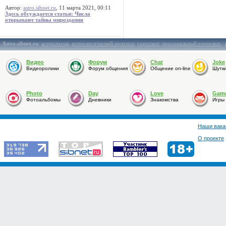
Автор:
astro.sibnet.ru
, 11 марта 2021, 00:11
Здесь обсуждается статья: Числа
открывают тайны мироздания
Astro.sibnet.ru
:
астрология
,
астрологический прогноз
,
гороскоп
,
персональный гороскоп
,
Видео
Форум
Chat
Joke
Видеоролики
Форум общения
Общение on-line
Шутк
Photo
Day
Love
Gam
Фотоальбомы
Дневники
Знакомства
Игры
Наши вака
О проекте