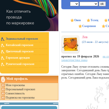
Овен
Телец
Скорпион
Ст
Лев
Зодиакальный гороскоп
(23 июля - 22 августа)
Китайский гороскоп
Цветочный гороскоп
прогноз на 19 февраля 2026
на с
Гороскоп друидов
характеристика знака
Рунический гороскоп
Сегодня Льву лучше отложить сложные 
завершение. Сегодняшний день Льва тр
серьёзных ошибок. Сегодня Льву важн
роль. Сегодняшний день Льва подсказы
Мой профиль
Мои гороскопы
Персональный гороскоп
Совместимость
Подписка на гороскопы