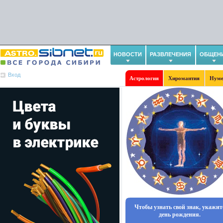
НОВОСТИ
РАЗВЛЕЧЕНИЯ
ОБЩЕН
Вход
Астрология
Хиромантия
Нуме
Чтобы узнать свой знак, укажит
день рождения.