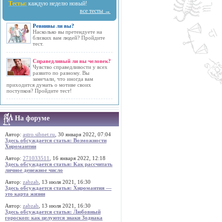
Тесты:
каждую неделю новый!
все тесты →
Ревнивы ли вы?
Насколько вы претендуете на
близких вам людей? Пройдите
тест.
Справедливый ли вы человек?
Чувство справедливости у всех
развито по разному. Вы
замечали, что иногда вам
приходится думать о мотиве своих
поступков? Пройдите тест!
На форуме
Автор:
astro.sibnet.ru
, 30 января 2022, 07:04
Здесь обсуждается статья: Возможности
Хиромантии
Автор:
271033511
, 16 января 2022, 12:18
Здесь обсуждается статья: Как рассчитать
личное денежное число
Автор:
zabzab
, 13 июля 2021, 16:30
Здесь обсуждается статья: Хиромантия —
это карта жизни
Автор:
zabzab
, 13 июля 2021, 16:30
Здесь обсуждается статья: Любовный
гороскоп: как целуются знаки Зодиака