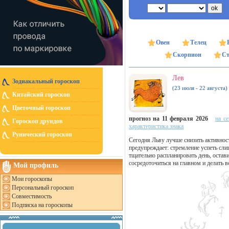
Овен
Телец
Скорпион
Ст
Лев
Зодиакальный гороскоп
(23 июля - 22 августа)
Китайский гороскоп
Цветочный гороскоп
прогноз на 11 февраля 2026
на с
Гороскоп друидов
характеристика знака
Рунический гороскоп
Сегодня Льву лучше снизить активност
предупреждает: стремление успеть сл
тщательно распланировать день, остав
сосредоточиться на главном и делать в
Мой профиль
Мои гороскопы
Персональный гороскоп
Совместимость
Подписка на гороскопы