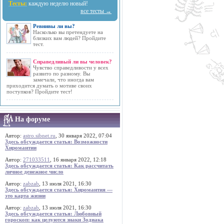
Тесты:
каждую неделю новый!
все тесты →
Ревнивы ли вы?
Насколько вы претендуете на
близких вам людей? Пройдите
тест.
Справедливый ли вы человек?
Чувство справедливости у всех
развито по разному. Вы
замечали, что иногда вам
приходится думать о мотиве своих
поступков? Пройдите тест!
На форуме
Автор:
astro.sibnet.ru
, 30 января 2022, 07:04
Здесь обсуждается статья: Возможности
Хиромантии
Автор:
271033511
, 16 января 2022, 12:18
Здесь обсуждается статья: Как рассчитать
личное денежное число
Автор:
zabzab
, 13 июля 2021, 16:30
Здесь обсуждается статья: Хиромантия —
это карта жизни
Автор:
zabzab
, 13 июля 2021, 16:30
Здесь обсуждается статья: Любовный
гороскоп: как целуются знаки Зодиака