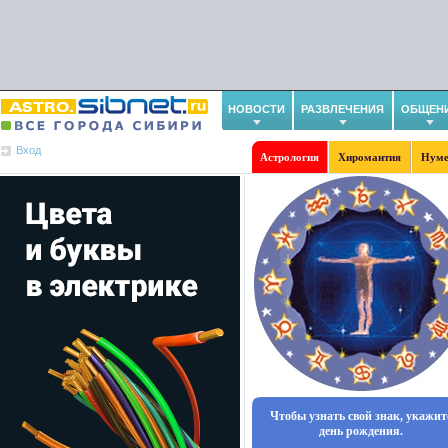
НОВОСТИ
РАЗВЛЕЧЕНИЯ
ОБЩЕН
Вход
Астрология
Хиромантия
Нуме
Чтобы узнать свой знак, укажит
день рождения.