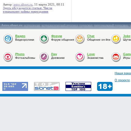
Автор:
astro.sibnet.ru
, 11 марта 2021, 00:11
Здесь обсуждается статья: Числа
открывают тайны мироздания
Astro.sibnet.ru
:
астрология
,
астрологический прогноз
,
гороскоп
,
персональный гороскоп
,
Видео
Форум
Chat
Joke
Видеоролики
Форум общения
Общение on-line
Шутк
Photo
Day
Love
Gam
Фотоальбомы
Дневники
Знакомства
Игры
Наши вака
О проекте