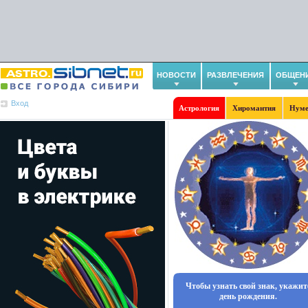
НОВОСТИ
РАЗВЛЕЧЕНИЯ
ОБЩЕН
Вход
Астрология
Хиромантия
Нуме
Чтобы узнать свой знак, укажит
день рождения.