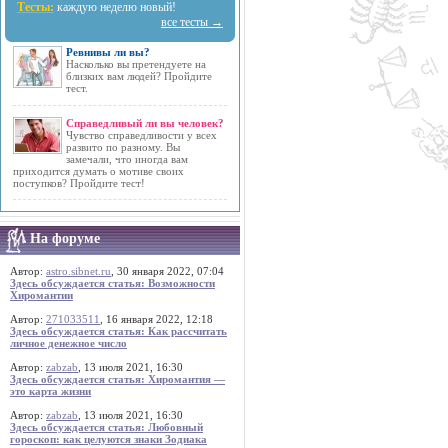
Тесты:
каждую неделю новый!
все тесты →
Ревнивы ли вы?
Насколько вы претендуете на
близких вам людей? Пройдите
тест.
Справедливый ли вы человек?
Чувство справедливости у всех
развито по разному. Вы
замечали, что иногда вам
приходится думать о мотиве своих
поступков? Пройдите тест!
На форуме
Автор:
astro.sibnet.ru
, 30 января 2022, 07:04
Здесь обсуждается статья: Возможности
Хиромантии
Автор:
271033511
, 16 января 2022, 12:18
Здесь обсуждается статья: Как рассчитать
личное денежное число
Автор:
zabzab
, 13 июля 2021, 16:30
Здесь обсуждается статья: Хиромантия —
это карта жизни
Автор:
zabzab
, 13 июля 2021, 16:30
Здесь обсуждается статья: Любовный
гороскоп: как целуются знаки Зодиака