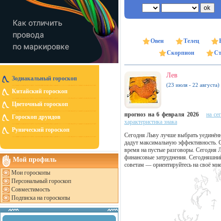
Овен
Телец
Скорпион
Ст
Лев
Зодиакальный гороскоп
(23 июля - 22 августа)
Китайский гороскоп
Цветочный гороскоп
прогноз на 6 февраля 2026
на се
Гороскоп друидов
характеристика знака
Рунический гороскоп
Сегодня Льву лучше выбрать уединённ
дадут максимальную эффективность. С
время на пустые разговоры. Сегодня 
финансовые затруднения. Сегодняшний
Мой профиль
советам — ориентируйтесь на своё мне
Мои гороскопы
Персональный гороскоп
Совместимость
Подписка на гороскопы