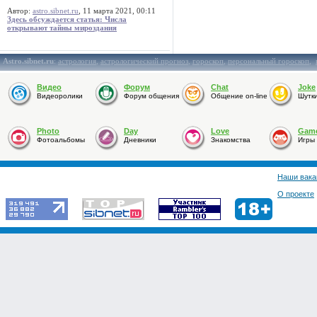
Автор:
astro.sibnet.ru
, 11 марта 2021, 00:11
Здесь обсуждается статья: Числа
открывают тайны мироздания
Astro.sibnet.ru
:
астрология
,
астрологический прогноз
,
гороскоп
,
персональный гороскоп
,
Видео
Форум
Chat
Joke
Видеоролики
Форум общения
Общение on-line
Шутк
Photo
Day
Love
Gam
Фотоальбомы
Дневники
Знакомства
Игры
Наши вака
О проекте