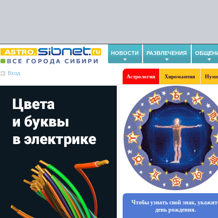
НОВОСТИ
РАЗВЛЕЧЕНИЯ
ОБЩЕН
Вход
Астрология
Хиромантия
Нуме
Чтобы узнать свой знак, укажит
день рождения.