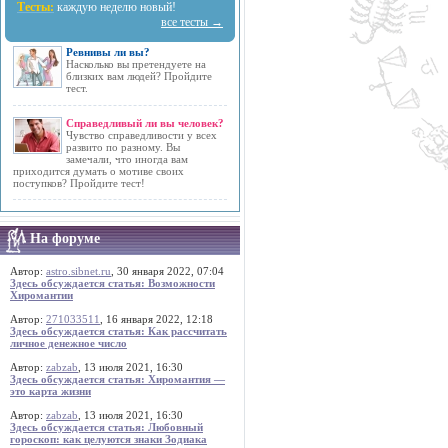
Тесты:
каждую неделю новый!
все тесты →
Ревнивы ли вы?
Насколько вы претендуете на
близких вам людей? Пройдите
тест.
Справедливый ли вы человек?
Чувство справедливости у всех
развито по разному. Вы
замечали, что иногда вам
приходится думать о мотиве своих
поступков? Пройдите тест!
На форуме
Автор:
astro.sibnet.ru
, 30 января 2022, 07:04
Здесь обсуждается статья: Возможности
Хиромантии
Автор:
271033511
, 16 января 2022, 12:18
Здесь обсуждается статья: Как рассчитать
личное денежное число
Автор:
zabzab
, 13 июля 2021, 16:30
Здесь обсуждается статья: Хиромантия —
это карта жизни
Автор:
zabzab
, 13 июля 2021, 16:30
Здесь обсуждается статья: Любовный
гороскоп: как целуются знаки Зодиака