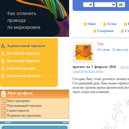
Овен
Телец
Скорпион
Ст
Лев
Зодиакальный гороскоп
(23 июля - 22 августа)
Китайский гороскоп
Цветочный гороскоп
прогноз на 5 февраля 2026
на се
Гороскоп друидов
характеристика знака
Рунический гороскоп
Сегодня Льву стоит делиться своими
Сегодняшний день Льва может принест
полезно уделить время физической ак
через спорт или плавание.
Мой профиль
Мои гороскопы
Персональный гороскоп
Совместимость
Подписка на гороскопы