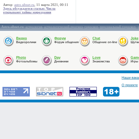
Автор:
astro.sibnet.ru
, 11 марта 2021, 00:11
Здесь обсуждается статья: Числа
открывают тайны мироздания
Astro.sibnet.ru
:
астрология
,
астрологический прогноз
,
гороскоп
,
персональный гороскоп
,
Видео
Форум
Chat
Joke
Видеоролики
Форум общения
Общение on-line
Шутк
Photo
Day
Love
Gam
Фотоальбомы
Дневники
Знакомства
Игры
Наши вака
О проекте