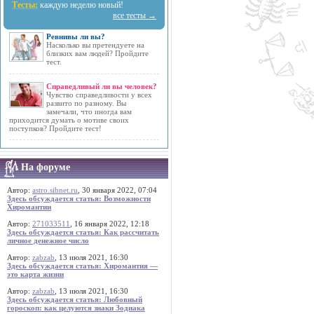
Тесты:
каждую неделю новый!
все тесты →
Ревнивы ли вы?
Насколько вы претендуете на
близких вам людей? Пройдите
тест.
Справедливый ли вы человек?
Чувство справедливости у всех
развито по разному. Вы
замечали, что иногда вам
приходится думать о мотиве своих
поступков? Пройдите тест!
На форуме
Автор:
astro.sibnet.ru
, 30 января 2022, 07:04
Здесь обсуждается статья: Возможности
Хиромантии
Автор:
271033511
, 16 января 2022, 12:18
Здесь обсуждается статья: Как рассчитать
личное денежное число
Автор:
zabzab
, 13 июля 2021, 16:30
Здесь обсуждается статья: Хиромантия —
это карта жизни
Автор:
zabzab
, 13 июля 2021, 16:30
Здесь обсуждается статья: Любовный
гороскоп: как целуются знаки Зодиака