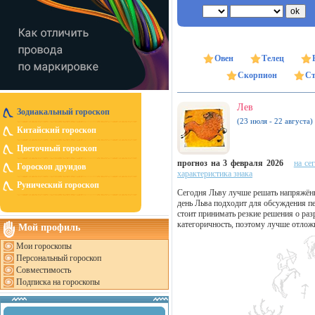
Овен
Телец
Скорпион
Ст
Лев
Зодиакальный гороскоп
(23 июля - 22 августа)
Китайский гороскоп
Цветочный гороскоп
прогноз на 3 февраля 2026
на се
Гороскоп друидов
характеристика знака
Рунический гороскоп
Сегодня Льву лучше решать напряжённ
день Льва подходит для обсуждения пе
стоит принимать резкие решения о ра
категоричность, поэтому лучше отлож
Мой профиль
Мои гороскопы
Персональный гороскоп
Совместимость
Подписка на гороскопы