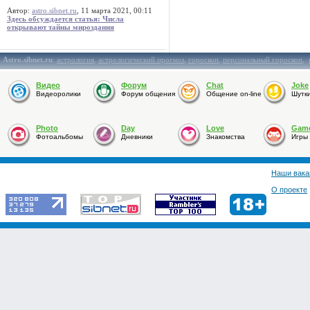
Автор:
astro.sibnet.ru
, 11 марта 2021, 00:11
Здесь обсуждается статья: Числа
открывают тайны мироздания
Astro.sibnet.ru
:
астрология
,
астрологический прогноз
,
гороскоп
,
персональный гороскоп
,
Видео
Форум
Chat
Joke
Видеоролики
Форум общения
Общение on-line
Шутк
Photo
Day
Love
Gam
Фотоальбомы
Дневники
Знакомства
Игры
Наши вака
О проекте