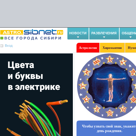
НОВОСТИ
РАЗВЛЕЧЕНИЯ
ОБЩЕН
Вход
Астрология
Хиромантия
Нуме
Чтобы узнать свой знак, укажит
день рождения.