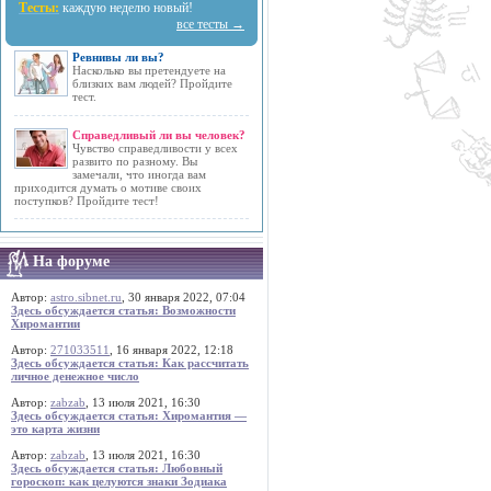
Тесты:
каждую неделю новый!
все тесты →
Ревнивы ли вы?
Насколько вы претендуете на
близких вам людей? Пройдите
тест.
Справедливый ли вы человек?
Чувство справедливости у всех
развито по разному. Вы
замечали, что иногда вам
приходится думать о мотиве своих
поступков? Пройдите тест!
На форуме
Автор:
astro.sibnet.ru
, 30 января 2022, 07:04
Здесь обсуждается статья: Возможности
Хиромантии
Автор:
271033511
, 16 января 2022, 12:18
Здесь обсуждается статья: Как рассчитать
личное денежное число
Автор:
zabzab
, 13 июля 2021, 16:30
Здесь обсуждается статья: Хиромантия —
это карта жизни
Автор:
zabzab
, 13 июля 2021, 16:30
Здесь обсуждается статья: Любовный
гороскоп: как целуются знаки Зодиака