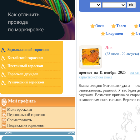
Овен
Телец
Скорпион
Ст
Лев
Зодиакальный гороскоп
(23 июля - 22 августа)
Китайский гороскоп
Цветочный гороскоп
прогноз на 11 ноября 2025
на се
Гороскоп друидов
характеристика знака
Рунический гороскоп
Львам сегодня благоволит удача — от
ответственных решений. У вас будет д
задачами. Возможна критика со сторо
поможет вам стать сильнее. Верьте в 
Мой профиль
Мои гороскопы
Персональный гороскоп
Совместимость
Подписка на гороскопы