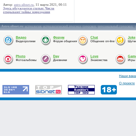
Автор:
astro.sibnet.ru
, 11 марта 2021, 00:11
Здесь обсуждается статья: Числа
открывают тайны мироздания
Astro.sibnet.ru
:
астрология
,
астрологический прогноз
,
гороскоп
,
персональный гороскоп
,
Видео
Форум
Chat
Joke
Видеоролики
Форум общения
Общение on-line
Шутк
Photo
Day
Love
Gam
Фотоальбомы
Дневники
Знакомства
Игры
Наши вака
О проекте