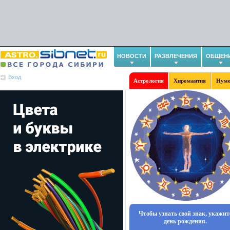
НОВОСТИ
РАЗВЛЕЧЕНИЯ
ОБЩЕН
Вход
Астрология
Хиромантия
Нуме
Чтобы узнать свой знак, укажит
день рождения.