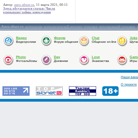
Автор:
astro.sibnet.ru
, 11 марта 2021, 00:11
Здесь обсуждается статья: Числа
открывают тайны мироздания
Astro.sibnet.ru
:
астрология
,
астрологический прогноз
,
гороскоп
,
персональный гороскоп
,
Видео
Форум
Chat
Joke
Видеоролики
Форум общения
Общение on-line
Шутк
Photo
Day
Love
Gam
Фотоальбомы
Дневники
Знакомства
Игры
Наши вака
О проекте