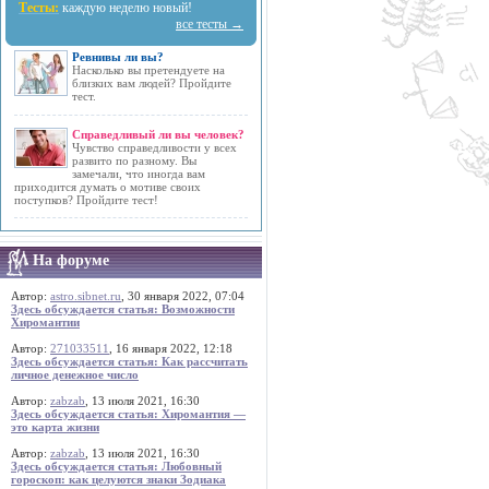
Тесты:
каждую неделю новый!
все тесты →
Ревнивы ли вы?
Насколько вы претендуете на
близких вам людей? Пройдите
тест.
Справедливый ли вы человек?
Чувство справедливости у всех
развито по разному. Вы
замечали, что иногда вам
приходится думать о мотиве своих
поступков? Пройдите тест!
На форуме
Автор:
astro.sibnet.ru
, 30 января 2022, 07:04
Здесь обсуждается статья: Возможности
Хиромантии
Автор:
271033511
, 16 января 2022, 12:18
Здесь обсуждается статья: Как рассчитать
личное денежное число
Автор:
zabzab
, 13 июля 2021, 16:30
Здесь обсуждается статья: Хиромантия —
это карта жизни
Автор:
zabzab
, 13 июля 2021, 16:30
Здесь обсуждается статья: Любовный
гороскоп: как целуются знаки Зодиака