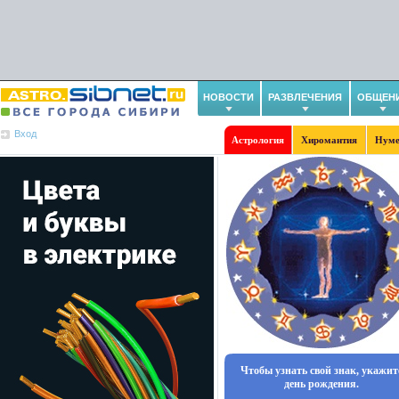
НОВОСТИ
РАЗВЛЕЧЕНИЯ
ОБЩЕН
Вход
Астрология
Хиромантия
Нуме
Чтобы узнать свой знак, укажит
день рождения.