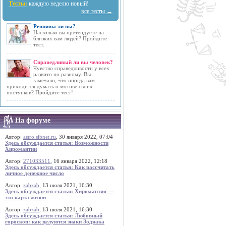
Тесты:
каждую неделю новый!
все тесты →
Ревнивы ли вы?
Насколько вы претендуете на
близких вам людей? Пройдите
тест.
Справедливый ли вы человек?
Чувство справедливости у всех
развито по разному. Вы
замечали, что иногда вам
приходится думать о мотиве своих
поступков? Пройдите тест!
На форуме
Автор:
astro.sibnet.ru
, 30 января 2022, 07:04
Здесь обсуждается статья: Возможности
Хиромантии
Автор:
271033511
, 16 января 2022, 12:18
Здесь обсуждается статья: Как рассчитать
личное денежное число
Автор:
zabzab
, 13 июля 2021, 16:30
Здесь обсуждается статья: Хиромантия —
это карта жизни
Автор:
zabzab
, 13 июля 2021, 16:30
Здесь обсуждается статья: Любовный
гороскоп: как целуются знаки Зодиака