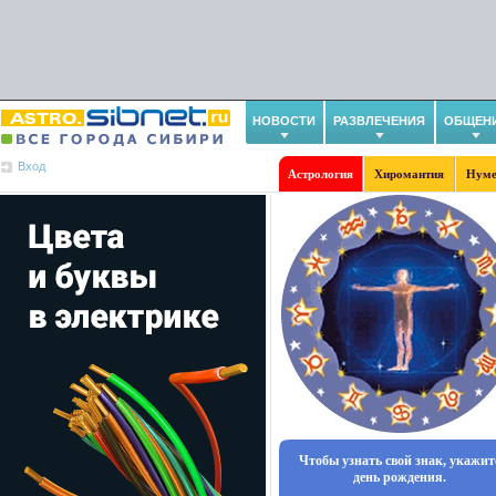
НОВОСТИ
РАЗВЛЕЧЕНИЯ
ОБЩЕН
Вход
Астрология
Хиромантия
Нуме
Чтобы узнать свой знак, укажит
день рождения.