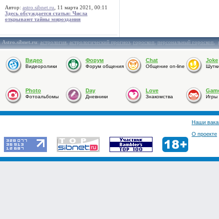
Автор:
astro.sibnet.ru
, 11 марта 2021, 00:11
Здесь обсуждается статья: Числа
открывают тайны мироздания
Astro.sibnet.ru
:
астрология
,
астрологический прогноз
,
гороскоп
,
персональный гороскоп
,
Видео
Форум
Chat
Joke
Видеоролики
Форум общения
Общение on-line
Шутк
Photo
Day
Love
Gam
Фотоальбомы
Дневники
Знакомства
Игры
Наши вака
О проекте