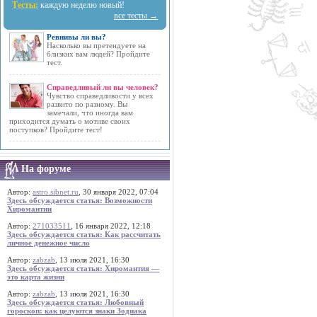
Тесты:
каждую неделю новый!
все тесты →
Ревнивы ли вы?
Насколько вы претендуете на
близких вам людей? Пройдите
тест.
Справедливый ли вы человек?
Чувство справедливости у всех
развито по разному. Вы
замечали, что иногда вам
приходится думать о мотиве своих
поступков? Пройдите тест!
На форуме
Автор:
astro.sibnet.ru
, 30 января 2022, 07:04
Здесь обсуждается статья: Возможности
Хиромантии
Автор:
271033511
, 16 января 2022, 12:18
Здесь обсуждается статья: Как рассчитать
личное денежное число
Автор:
zabzab
, 13 июля 2021, 16:30
Здесь обсуждается статья: Хиромантия —
это карта жизни
Автор:
zabzab
, 13 июля 2021, 16:30
Здесь обсуждается статья: Любовный
гороскоп: как целуются знаки Зодиака