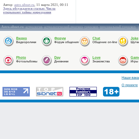
Автор:
astro.sibnet.ru
, 11 марта 2021, 00:11
Здесь обсуждается статья: Числа
открывают тайны мироздания
Astro.sibnet.ru
:
астрология
,
астрологический прогноз
,
гороскоп
,
персональный гороскоп
,
Видео
Форум
Chat
Joke
Видеоролики
Форум общения
Общение on-line
Шутк
Photo
Day
Love
Gam
Фотоальбомы
Дневники
Знакомства
Игры
Наши вака
О проекте