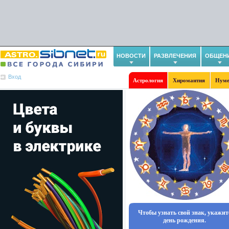
НОВОСТИ
РАЗВЛЕЧЕНИЯ
ОБЩЕН
Вход
Астрология
Хиромантия
Нуме
Чтобы узнать свой знак, укажит
день рождения.