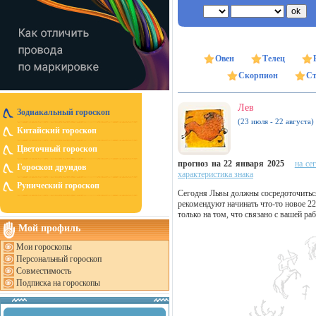
Овен
Телец
Скорпион
Ст
Лев
Зодиакальный гороскоп
(23 июля - 22 августа)
Китайский гороскоп
Цветочный гороскоп
прогноз на 22 января 2025
на се
Гороскоп друидов
характеристика знака
Рунический гороскоп
Сегодня Львы должны сосредоточиться
рекомендуют начинать что-то новое 2
только на том, что связано с вашей ра
Мой профиль
Мои гороскопы
Персональный гороскоп
Совместимость
Подписка на гороскопы