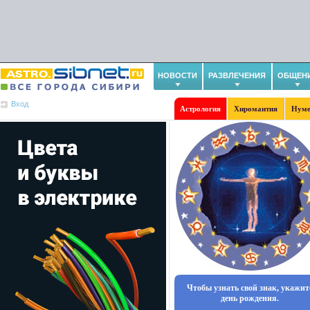
НОВОСТИ
РАЗВЛЕЧЕНИЯ
ОБЩЕН
Вход
Астрология
Хиромантия
Нуме
Чтобы узнать свой знак, укажит
день рождения.