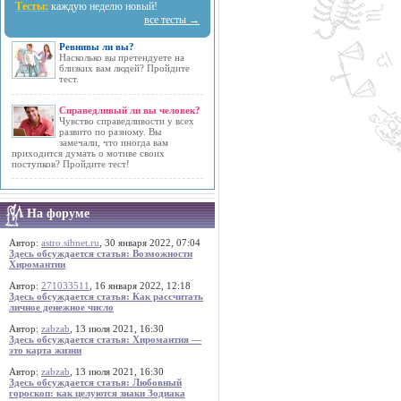
Тесты:
каждую неделю новый!
все тесты →
Ревнивы ли вы?
Насколько вы претендуете на
близких вам людей? Пройдите
тест.
Справедливый ли вы человек?
Чувство справедливости у всех
развито по разному. Вы
замечали, что иногда вам
приходится думать о мотиве своих
поступков? Пройдите тест!
На форуме
Автор:
astro.sibnet.ru
, 30 января 2022, 07:04
Здесь обсуждается статья: Возможности
Хиромантии
Автор:
271033511
, 16 января 2022, 12:18
Здесь обсуждается статья: Как рассчитать
личное денежное число
Автор:
zabzab
, 13 июля 2021, 16:30
Здесь обсуждается статья: Хиромантия —
это карта жизни
Автор:
zabzab
, 13 июля 2021, 16:30
Здесь обсуждается статья: Любовный
гороскоп: как целуются знаки Зодиака