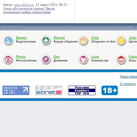
Автор:
astro.sibnet.ru
, 11 марта 2021, 00:11
Здесь обсуждается статья: Числа
открывают тайны мироздания
Astro.sibnet.ru
:
астрология
,
астрологический прогноз
,
гороскоп
,
персональный гороскоп
,
Видео
Форум
Chat
Joke
Видеоролики
Форум общения
Общение on-line
Шутк
Photo
Day
Love
Gam
Фотоальбомы
Дневники
Знакомства
Игры
Наши вака
О проекте