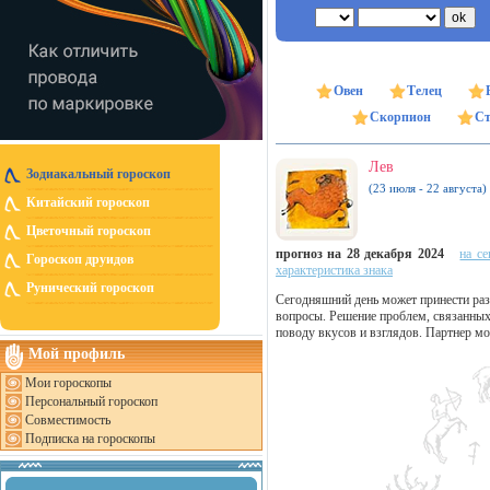
Овен
Телец
Скорпион
Ст
Лев
Зодиакальный гороскоп
(23 июля - 22 августа)
Китайский гороскоп
Цветочный гороскоп
прогноз на 28 декабря 2024
на се
Гороскоп друидов
характеристика знака
Рунический гороскоп
Сегодняшний день может принести раз
вопросы. Решение проблем, связанных
поводу вкусов и взглядов. Партнер мож
Мой профиль
Мои гороскопы
Персональный гороскоп
Совместимость
Подписка на гороскопы