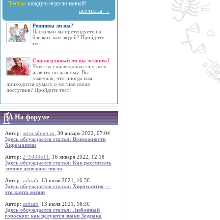
Тесты:
каждую неделю новый!
все тесты →
Ревнивы ли вы?
Насколько вы претендуете на
близких вам людей? Пройдите
тест.
Справедливый ли вы человек?
Чувство справедливости у всех
развито по разному. Вы
замечали, что иногда вам
приходится думать о мотиве своих
поступков? Пройдите тест!
На форуме
Автор:
astro.sibnet.ru
, 30 января 2022, 07:04
Здесь обсуждается статья: Возможности
Хиромантии
Автор:
271033511
, 16 января 2022, 12:18
Здесь обсуждается статья: Как рассчитать
личное денежное число
Автор:
zabzab
, 13 июля 2021, 16:30
Здесь обсуждается статья: Хиромантия —
это карта жизни
Автор:
zabzab
, 13 июля 2021, 16:30
Здесь обсуждается статья: Любовный
гороскоп: как целуются знаки Зодиака