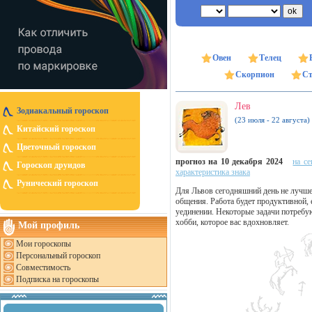
Овен
Телец
Скорпион
Ст
Лев
Зодиакальный гороскоп
(23 июля - 22 августа)
Китайский гороскоп
Цветочный гороскоп
прогноз на 10 декабря 2024
на се
Гороскоп друидов
характеристика знака
Рунический гороскоп
Для Львов сегодняшний день не лучш
общения. Работа будет продуктивной, 
уединении. Некоторые задачи потребу
хобби, которое вас вдохновляет.
Мой профиль
Мои гороскопы
Персональный гороскоп
Совместимость
Подписка на гороскопы