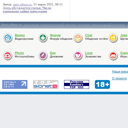
Автор:
astro.sibnet.ru
, 11 марта 2021, 00:11
Здесь обсуждается статья: Числа
открывают тайны мироздания
Astro.sibnet.ru
:
астрология
,
астрологический прогноз
,
гороскоп
,
персональный гороскоп
,
Видео
Форум
Chat
Joke
Видеоролики
Форум общения
Общение on-line
Шутк
Photo
Day
Love
Gam
Фотоальбомы
Дневники
Знакомства
Игры
Наши вака
О проекте