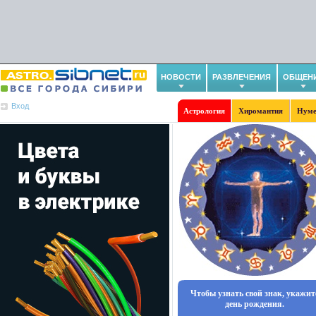
НОВОСТИ
РАЗВЛЕЧЕНИЯ
ОБЩЕН
Вход
Астрология
Хиромантия
Нуме
Чтобы узнать свой знак, укажит
день рождения.