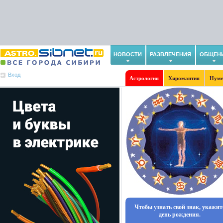
НОВОСТИ
РАЗВЛЕЧЕНИЯ
ОБЩЕН
Вход
Астрология
Хиромантия
Нуме
Чтобы узнать свой знак, укажит
день рождения.