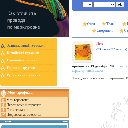
Овен
Телец
Скорпион
Ст
Лев
Зодиакальный гороскоп
(23 июля - 22 августа)
Китайский гороскоп
Цветочный гороскоп
прогноз на 19 декабря 2021
на се
Гороскоп друидов
характеристика знака
Рунический гороскоп
Львы, день располагает к переменам. 
Мой профиль
Мои гороскопы
Персональный гороскоп
Совместимость
Подписка на гороскопы