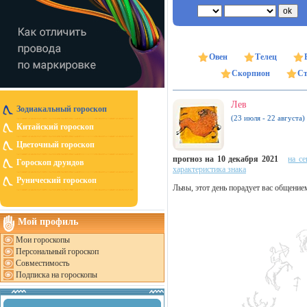
Овен
Телец
Скорпион
Ст
Лев
Зодиакальный гороскоп
(23 июля - 22 августа)
Китайский гороскоп
Цветочный гороскоп
прогноз на 10 декабря 2021
на се
Гороскоп друидов
характеристика знака
Рунический гороскоп
Львы, этот день порадует вас общение
Мой профиль
Мои гороскопы
Персональный гороскоп
Совместимость
Подписка на гороскопы