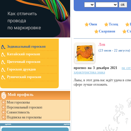
Овен
Телец
Скорпион
Ст
Лев
Зодиакальный гороскоп
(23 июля - 22 августа)
Китайский гороскоп
Цветочный гороскоп
прогноз на 3 декабря 2021
на се
Гороскоп друидов
характеристика знака
Рунический гороскоп
Львы, в этот день вас ждёт удача в с
сфере лучше отложить.
Мой профиль
Мои гороскопы
Персональный гороскоп
Совместимость
Подписка на гороскопы