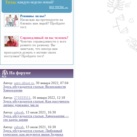
Тесты:
каждую неделю новый!
все тесты →
Ревнивы ли вы?
Насколько вы претендуете на
близких вам людей? Пройдите
тест.
Справедливый ли вы человек?
Чувство справедливости у всех
развито по разному. Вы
замечали, что иногда вам
приходится думать о мотиве своих
поступков? Пройдите тест!
На форуме
Автор:
astro.sibnet.ru
, 30 января 2022, 07:04
Здесь обсуждается статья: Возможности
Хиромантии
Автор:
271033511
, 16 января 2022, 12:18
Здесь обсуждается статья: Как рассчитать
личное денежное число
Автор:
zabzab
, 13 июля 2021, 16:30
Здесь обсуждается статья: Хиромантия —
это карта жизни
Автор:
zabzab
, 13 июля 2021, 16:30
Здесь обсуждается статья: Любовный
гороскоп: как целуются знаки Зодиака