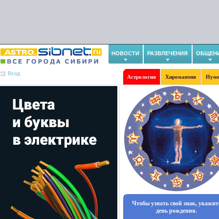
НОВОСТИ
РАЗВЛЕЧЕНИЯ
ОБЩЕН
Вход
Астрология
Хиромантия
Нуме
Чтобы узнать свой знак, укажит
день рождения.