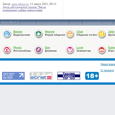
Автор:
astro.sibnet.ru
, 11 марта 2021, 00:11
Здесь обсуждается статья: Числа
открывают тайны мироздания
Astro.sibnet.ru
:
астрология
,
астрологический прогноз
,
гороскоп
,
персональный гороскоп
,
Видео
Форум
Chat
Joke
Видеоролики
Форум общения
Общение on-line
Шутк
Photo
Day
Love
Gam
Фотоальбомы
Дневники
Знакомства
Игры
Наши вака
О проекте