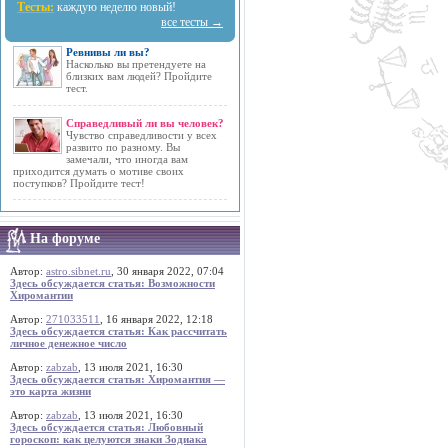
Тесты:
каждую неделю новый!
все тесты →
Ревнивы ли вы?
Насколько вы претендуете на
близких вам людей? Пройдите
тест.
Справедливый ли вы человек?
Чувство справедливости у всех
развито по разному. Вы
замечали, что иногда вам
приходится думать о мотиве своих
поступков? Пройдите тест!
На форуме
Автор:
astro.sibnet.ru
, 30 января 2022, 07:04
Здесь обсуждается статья: Возможности
Хиромантии
Автор:
271033511
, 16 января 2022, 12:18
Здесь обсуждается статья: Как рассчитать
личное денежное число
Автор:
zabzab
, 13 июля 2021, 16:30
Здесь обсуждается статья: Хиромантия —
это карта жизни
Автор:
zabzab
, 13 июля 2021, 16:30
Здесь обсуждается статья: Любовный
гороскоп: как целуются знаки Зодиака