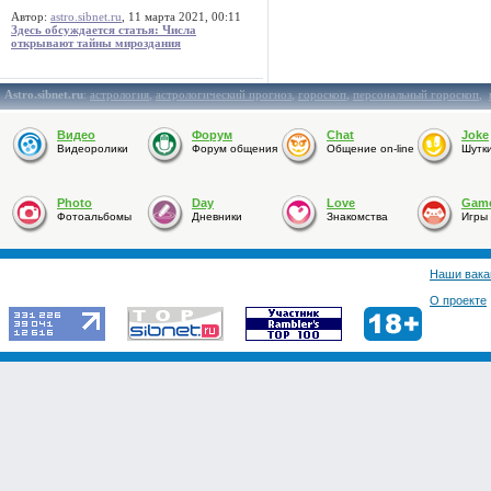
Автор:
astro.sibnet.ru
, 11 марта 2021, 00:11
Здесь обсуждается статья: Числа
открывают тайны мироздания
Astro.sibnet.ru
:
астрология
,
астрологический прогноз
,
гороскоп
,
персональный гороскоп
,
Видео
Форум
Chat
Joke
Видеоролики
Форум общения
Общение on-line
Шутк
Photo
Day
Love
Gam
Фотоальбомы
Дневники
Знакомства
Игры
Наши вака
О проекте