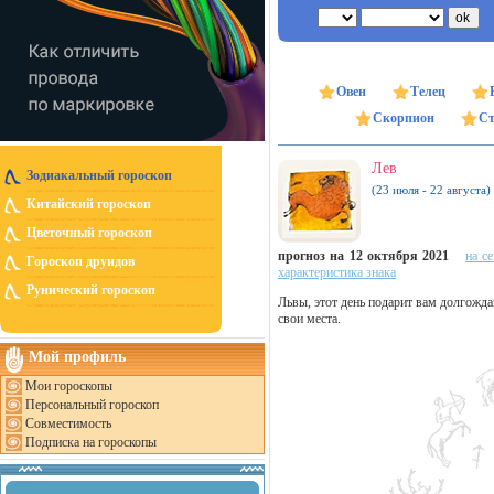
Овен
Телец
Скорпион
Ст
Лев
Зодиакальный гороскоп
(23 июля - 22 августа)
Китайский гороскоп
Цветочный гороскоп
прогноз на 12 октября 2021
на с
Гороскоп друидов
характеристика знака
Рунический гороскоп
Львы, этот день подарит вам долгожда
свои места.
Мой профиль
Мои гороскопы
Персональный гороскоп
Совместимость
Подписка на гороскопы