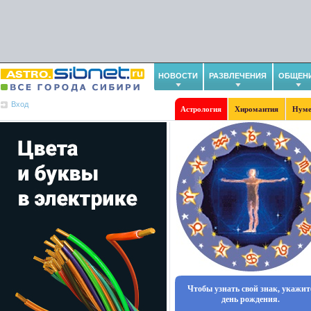
НОВОСТИ
РАЗВЛЕЧЕНИЯ
ОБЩЕН
Вход
Астрология
Хиромантия
Нуме
Чтобы узнать свой знак, укажит
день рождения.