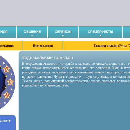
ЕНИЯ
ОБЩЕНИЕ
СЕРВИСЫ
СПЕЦПРОЕКТЫ
романтия
Нумерология
Гадания онлайн
(Руны, 
Зодиакальный гороскоп
В астрологии считается, что судьба и характер человека связаны с его 
каких знаках находились небесные тела при его рождении. Знак, в ко
рождения человека, называется его «солнечным знаком» или просто «зн
придают положению Луны в гороскопе — лунному знаку, и положению
Тем не менее, полноценный астрологический анализ считается возмож
гороскопа и их взаимодействия.
укажите