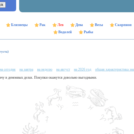
Близнецы
Рак
Лев
Дева
Весы
Скорпион
Водолей
Рыбы
густа)
на сегодня
на завтра
на неделю
на август
на 2026 год
общая характеристика зн
удачу в денежных делах. Покупки окажутся довольно выгодными.