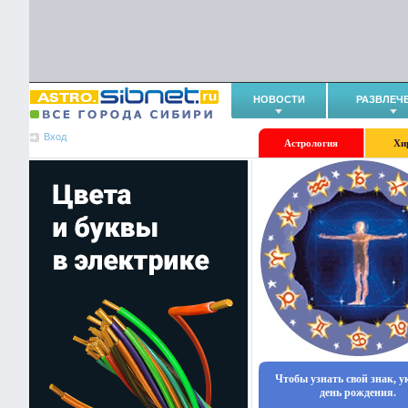
НОВОСТИ
РАЗВЛЕЧ
Вход
Астрология
Хи
Чтобы узнать свой знак, 
день рождения.