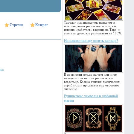
Таролог, парапсихолог, психолог и
Стрелец
Козерог
психотерапевт рассказали о том, как
именно «работает» гадание на Таро, и
стоит ли доверять результатам на 100%.
На каком пальце носить кольцо?
ака
В древности кольцо на том или ином
пальце могло многое рассказать о
владельце. Кольцо считали магическим
атрибутом и придавали ему огромное
значение.
Рунические символы в любовной
магии