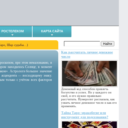
РОСТЕЛЕКОМ
КАРТА САЙТА
Таро, Шар судьбы…)
Как рассчитать личное денежное
число
гороскопом, при этом немаловажно, в
тором находилось Солнце, в момент
аком». Астрологи большое значение
 асцендента — восходящему знаку.
ным только с учётом всех факторов
Денежный код способен привлечь
богатство и успех. Но у каждого он
свой, и его нужно правильно
рассчитать. Нумеролог рассказала, как
узнать личное денежное число и как его
применять.
Тайна Таро: мракобесие или
инструмент для подсознания?