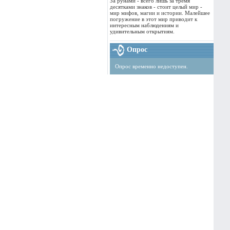
За рунами - всего лишь за тремя
десятками знаков - стоит целый мир -
мир мифов, магии и истории. Малейшее
погружение в этот мир приводит к
интересным наблюдениям и
удивительным открытиям.
Опрос
Опрос временно недоступен.