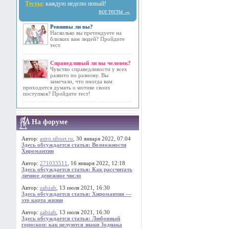
Тесты:
каждую неделю новый!
все тесты →
Ревнивы ли вы?
Насколько вы претендуете на
близких вам людей? Пройдите
тест.
Справедливый ли вы человек?
Чувство справедливости у всех
развито по разному. Вы
замечали, что иногда вам
приходится думать о мотиве своих
поступков? Пройдите тест!
На форуме
Автор:
astro.sibnet.ru
, 30 января 2022, 07:04
Здесь обсуждается статья: Возможности
Хиромантии
Автор:
271033511
, 16 января 2022, 12:18
Здесь обсуждается статья: Как рассчитать
личное денежное число
Автор:
zabzab
, 13 июля 2021, 16:30
Здесь обсуждается статья: Хиромантия —
это карта жизни
Автор:
zabzab
, 13 июля 2021, 16:30
Здесь обсуждается статья: Любовный
гороскоп: как целуются знаки Зодиака