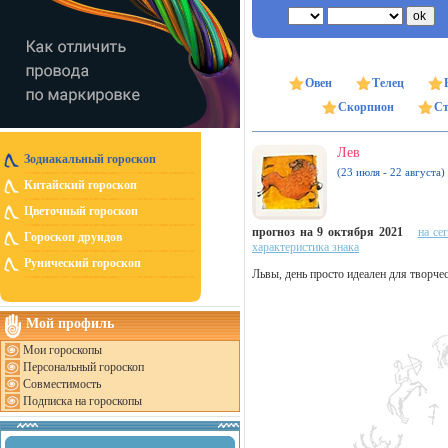
Овен
Телец
Скорпион
Ст
Лев
Зодиакальный гороскоп
(23 июля - 22 августа)
Китайский гороскоп
Цветочный гороскоп
прогноз на 9 октября 2021
на се
Гороскоп друидов
характеристика знака
Рунический гороскоп
Львы, день просто идеален для творче
Мой профиль
Мои гороскопы
Персональный гороскоп
Совместимость
Подписка на гороскопы