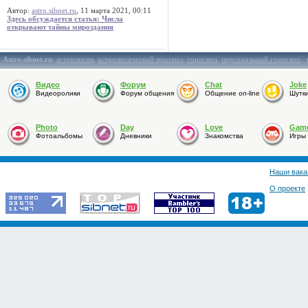
Автор:
astro.sibnet.ru
, 11 марта 2021, 00:11
Здесь обсуждается статья: Числа
открывают тайны мироздания
Astro.sibnet.ru
:
астрология
,
астрологический прогноз
,
гороскоп
,
персональный гороскоп
,
Видео
Форум
Chat
Joke
Видеоролики
Форум общения
Общение on-line
Шутк
Photo
Day
Love
Gam
Фотоальбомы
Дневники
Знакомства
Игры
Наши вака
О проекте