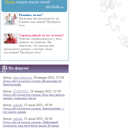
Тесты:
каждую неделю новый!
все тесты →
Ревнивы ли вы?
Насколько вы претендуете на
близких вам людей? Пройдите
тест.
Справедливый ли вы человек?
Чувство справедливости у всех
развито по разному. Вы
замечали, что иногда вам
приходится думать о мотиве своих
поступков? Пройдите тест!
На форуме
Автор:
astro.sibnet.ru
, 30 января 2022, 07:04
Здесь обсуждается статья: Возможности
Хиромантии
Автор:
271033511
, 16 января 2022, 12:18
Здесь обсуждается статья: Как рассчитать
личное денежное число
Автор:
zabzab
, 13 июля 2021, 16:30
Здесь обсуждается статья: Хиромантия —
это карта жизни
Автор:
zabzab
, 13 июля 2021, 16:30
Здесь обсуждается статья: Любовный
гороскоп: как целуются знаки Зодиака