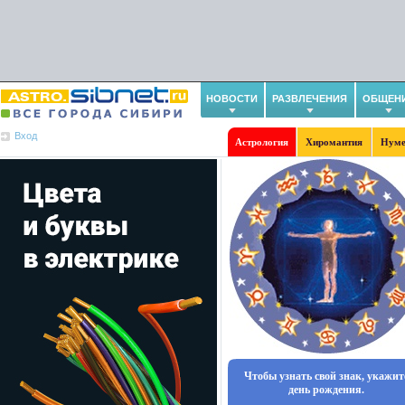
НОВОСТИ
РАЗВЛЕЧЕНИЯ
ОБЩЕН
Вход
Астрология
Хиромантия
Нуме
Чтобы узнать свой знак, укажит
день рождения.