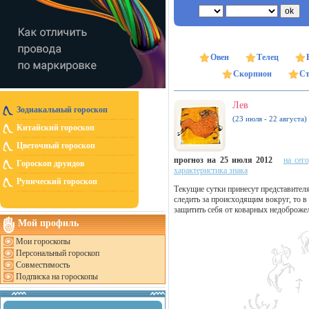
Овен
Телец
Скорпион
Ст
Лев
Зодиакальный гороскоп
(23 июля - 22 августа)
Китайский гороскоп
Цветочный гороскоп
прогноз на 25 июля 2012
на сег
Гороскоп друидов
характеристика знака
Рунический гороскоп
Текущие сутки принесут представителя
следить за происходящим вокруг, то 
защитить себя от коварных недоброжел
Мой профиль
Мои гороскопы
Персональный гороскоп
Совместимость
Подписка на гороскопы