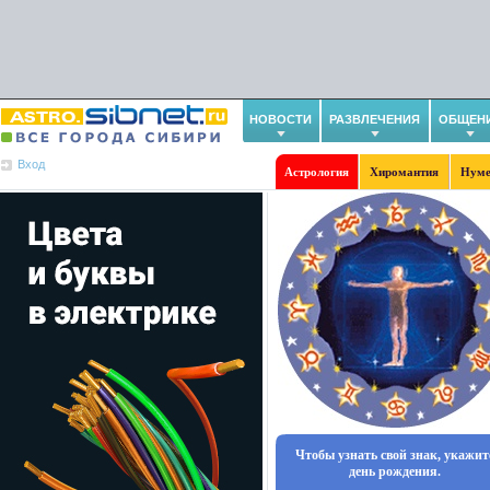
НОВОСТИ
РАЗВЛЕЧЕНИЯ
ОБЩЕН
Вход
Астрология
Хиромантия
Нуме
Чтобы узнать свой знак, укажит
день рождения.