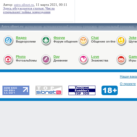
Автор:
astro.sibnet.ru
, 11 марта 2021, 00:11
Здесь обсуждается статья: Числа
открывают тайны мироздания
Astro.sibnet.ru
:
астрология
,
астрологический прогноз
,
гороскоп
,
персональный гороскоп
,
Видео
Форум
Chat
Joke
Видеоролики
Форум общения
Общение on-line
Шутк
Photo
Day
Love
Gam
Фотоальбомы
Дневники
Знакомства
Игры
Наши вака
О проекте