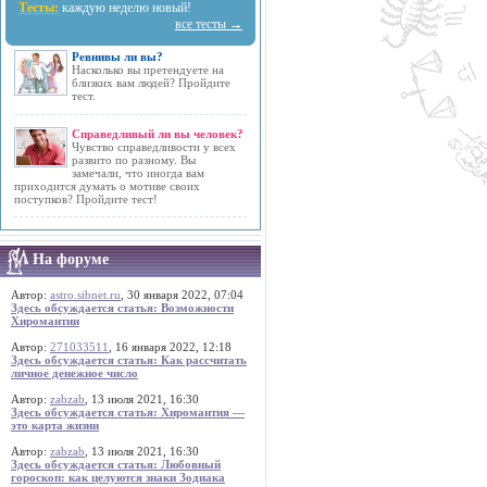
Тесты:
каждую неделю новый!
все тесты →
Ревнивы ли вы?
Насколько вы претендуете на
близких вам людей? Пройдите
тест.
Справедливый ли вы человек?
Чувство справедливости у всех
развито по разному. Вы
замечали, что иногда вам
приходится думать о мотиве своих
поступков? Пройдите тест!
На форуме
Автор:
astro.sibnet.ru
, 30 января 2022, 07:04
Здесь обсуждается статья: Возможности
Хиромантии
Автор:
271033511
, 16 января 2022, 12:18
Здесь обсуждается статья: Как рассчитать
личное денежное число
Автор:
zabzab
, 13 июля 2021, 16:30
Здесь обсуждается статья: Хиромантия —
это карта жизни
Автор:
zabzab
, 13 июля 2021, 16:30
Здесь обсуждается статья: Любовный
гороскоп: как целуются знаки Зодиака