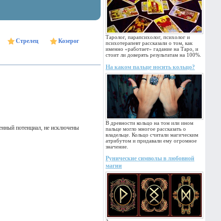
Таролог, парапсихолог, психолог и
Стрелец
Козерог
психотерапевт рассказали о том, как
именно «работает» гадание на Таро, и
стоит ли доверять результатам на 100%.
На каком пальце носить кольцо?
В древности кольцо на том или ином
ненный потенциал, не исключены
пальце могло многое рассказать о
владельце. Кольцо считали магическим
атрибутом и придавали ему огромное
значение.
Рунические символы в любовной
магии