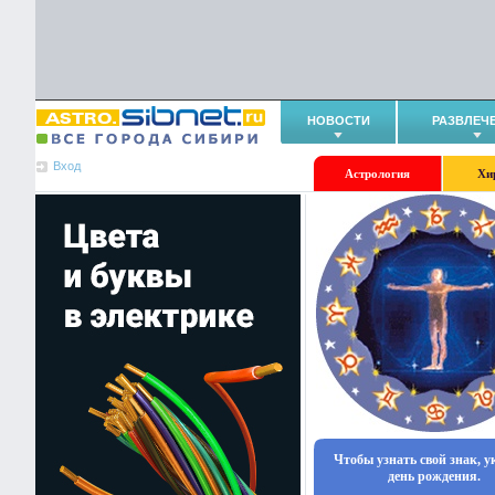
НОВОСТИ
РАЗВЛЕЧ
Вход
Астрология
Хи
Чтобы узнать свой знак, 
день рождения.