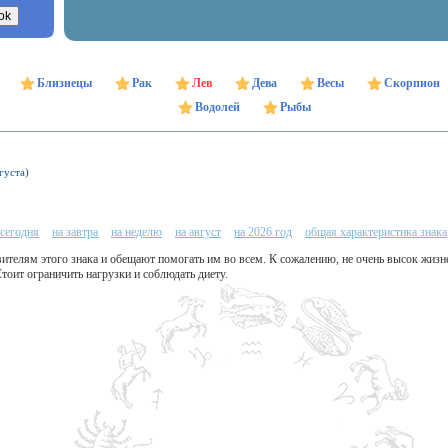
Близнецы
Рак
Лев
Дева
Весы
Скорпион
Водолей
Рыбы
густа)
 сегодня
на завтра
на неделю
на август
на 2026 год
общая характеристика знака
вителям этого знака и обещают помогать им во всем. К сожалению, не очень высок жиз
тоит ограничить нагрузки и соблюдать диету.