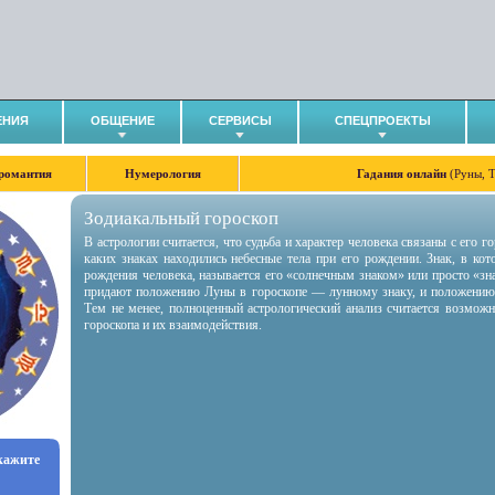
ЕНИЯ
ОБЩЕНИЕ
СЕРВИСЫ
СПЕЦПРОЕКТЫ
романтия
Нумерология
Гадания онлайн
(Руны, 
Зодиакальный гороскоп
В астрологии считается, что судьба и характер человека связаны с его 
каких знаках находились небесные тела при его рождении. Знак, в ко
рождения человека, называется его «солнечным знаком» или просто «зн
придают положению Луны в гороскопе — лунному знаку, и положению
Тем не менее, полноценный астрологический анализ считается возмож
гороскопа и их взаимодействия.
укажите