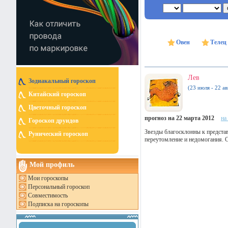
Овен
Телец
Лев
Зодиакальный гороскоп
(23 июля - 22 ав
Китайский гороскоп
Цветочный гороскоп
прогноз на 22 марта 2012
на
Гороскоп друидов
Звезды благосклонны к предста
Рунический гороскоп
переутомление и недомогания. С
Мой профиль
Мои гороскопы
Персональный гороскоп
Совместимость
Подписка на гороскопы