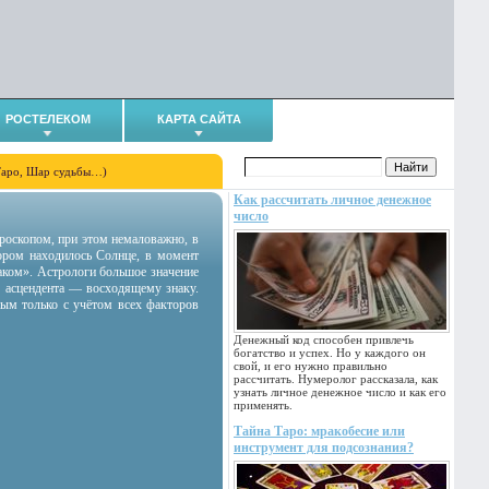
РОСТЕЛЕКОМ
КАРТА САЙТА
Таро, Шар судьбы…)
Как рассчитать личное денежное
число
гороскопом, при этом немаловажно, в
тором находилось Солнце, в момент
аком». Астрологи большое значение
 асцендента — восходящему знаку.
ным только с учётом всех факторов
Денежный код способен привлечь
богатство и успех. Но у каждого он
свой, и его нужно правильно
рассчитать. Нумеролог рассказала, как
узнать личное денежное число и как его
применять.
Тайна Таро: мракобесие или
инструмент для подсознания?