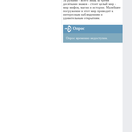
За рунами - всего лишь за тремя
десятками знаков - стоит целый мир -
мир мифов, магии и истории. Малейшее
погружение в этот мир приводит к
интересным наблюдениям и
удивительным открытиям.
Опрос
Опрос временно недоступен.