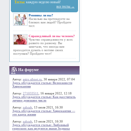
Тесты:
каждую неделю новый!
все тесты →
Ревнивы ли вы?
Насколько вы претендуете на
близких вам людей? Пройдите
тест.
Справедливый ли вы человек?
Чувство справедливости у всех
развито по разному. Вы
замечали, что иногда вам
приходится думать о мотиве своих
поступков? Пройдите тест!
На форуме
Автор:
astro.sibnet.ru
, 30 января 2022, 07:04
Здесь обсуждается статья: Возможности
Хиромантии
Автор:
271033511
, 16 января 2022, 12:18
Здесь обсуждается статья: Как рассчитать
личное денежное число
Автор:
zabzab
, 13 июля 2021, 16:30
Здесь обсуждается статья: Хиромантия —
это карта жизни
Автор:
zabzab
, 13 июля 2021, 16:30
Здесь обсуждается статья: Любовный
гороскоп: как целуются знаки Зодиака