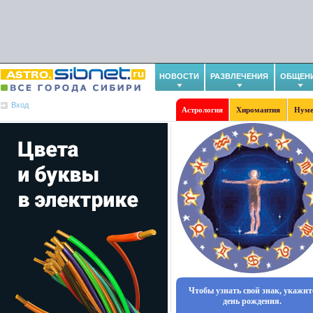
НОВОСТИ
РАЗВЛЕЧЕНИЯ
ОБЩЕН
Вход
Астрология
Хиромантия
Нуме
Чтобы узнать свой знак, укажит
день рождения.