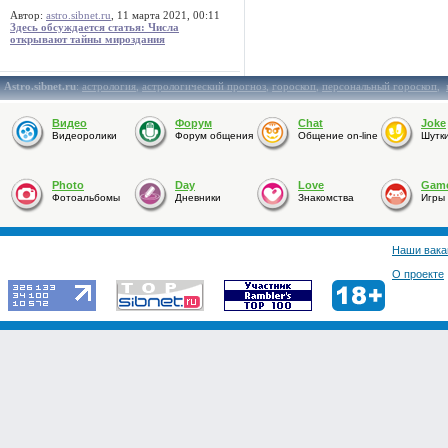
Автор:
astro.sibnet.ru
, 11 марта 2021, 00:11
Здесь обсуждается статья: Числа
открывают тайны мироздания
Astro.sibnet.ru
:
астрология
,
астрологический прогноз
,
гороскоп
,
персональный гороскоп
,
Видео
Форум
Chat
Joke
Видеоролики
Форум общения
Общение on-line
Шутк
Photo
Day
Love
Gam
Фотоальбомы
Дневники
Знакомства
Игры
Наши вака
О проекте