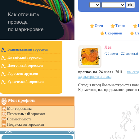
Овен
Телец
Скорпион
Ст
Лев
Зодиакальный гороскоп
(23 июля - 22 августа)
Китайский гороскоп
Цветочный гороскоп
прогноз на 24 июля 2011
на сег
Гороскоп друидов
характеристика знака
Рунический гороскоп
Сегодня перед Львами откроются новы
Кроме того, вас продолжают приятно 
Мой профиль
Мои гороскопы
Персональный гороскоп
Совместимость
Подписка на гороскопы