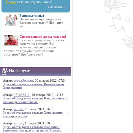
Тесты:
каждую неделю новый!
все тесты →
Ревнивы ли вы?
Насколько вы претендуете на
близких вам людей? Пройдите
тест.
Справедливый ли вы человек?
Чувство справедливости у всех
развито по разному. Вы
замечали, что иногда вам
приходится думать о мотиве своих
поступков? Пройдите тест!
На форуме
Автор:
astro.sibnet.ru
, 30 января 2022, 07:04
Здесь обсуждается статья: Возможности
Хиромантии
Автор:
271033511
, 16 января 2022, 12:18
Здесь обсуждается статья: Как рассчитать
личное денежное число
Автор:
zabzab
, 13 июля 2021, 16:30
Здесь обсуждается статья: Хиромантия —
это карта жизни
Автор:
zabzab
, 13 июля 2021, 16:30
Здесь обсуждается статья: Любовный
гороскоп: как целуются знаки Зодиака