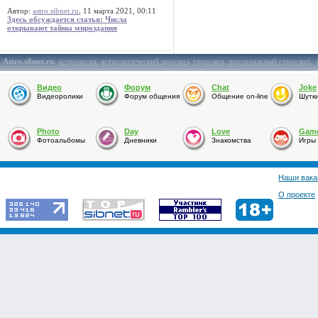
Автор:
astro.sibnet.ru
, 11 марта 2021, 00:11
Здесь обсуждается статья: Числа
открывают тайны мироздания
Astro.sibnet.ru
:
астрология
,
астрологический прогноз
,
гороскоп
,
персональный гороскоп
,
Видео
Форум
Chat
Joke
Видеоролики
Форум общения
Общение on-line
Шутк
Photo
Day
Love
Gam
Фотоальбомы
Дневники
Знакомства
Игры
Наши вака
О проекте