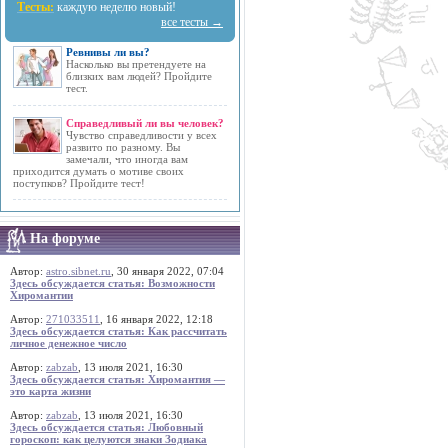
Тесты:
каждую неделю новый!
все тесты →
Ревнивы ли вы?
Насколько вы претендуете на
близких вам людей? Пройдите
тест.
Справедливый ли вы человек?
Чувство справедливости у всех
развито по разному. Вы
замечали, что иногда вам
приходится думать о мотиве своих
поступков? Пройдите тест!
На форуме
Автор:
astro.sibnet.ru
, 30 января 2022, 07:04
Здесь обсуждается статья: Возможности
Хиромантии
Автор:
271033511
, 16 января 2022, 12:18
Здесь обсуждается статья: Как рассчитать
личное денежное число
Автор:
zabzab
, 13 июля 2021, 16:30
Здесь обсуждается статья: Хиромантия —
это карта жизни
Автор:
zabzab
, 13 июля 2021, 16:30
Здесь обсуждается статья: Любовный
гороскоп: как целуются знаки Зодиака