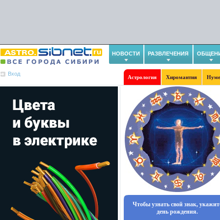
НОВОСТИ
РАЗВЛЕЧЕНИЯ
ОБЩЕН
Вход
Астрология
Хиромантия
Нуме
Чтобы узнать свой знак, укажит
день рождения.