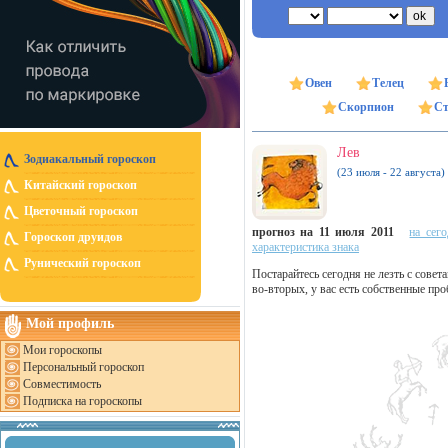
Овен
Телец
Скорпион
Ст
Лев
Зодиакальный гороскоп
(23 июля - 22 августа)
Китайский гороскоп
Цветочный гороскоп
прогноз на 11 июля 2011
на сег
Гороскоп друидов
характеристика знака
Рунический гороскоп
Постарайтесь сегодня не лезть с сове
во-вторых, у вас есть собственные пр
Мой профиль
Мои гороскопы
Персональный гороскоп
Совместимость
Подписка на гороскопы