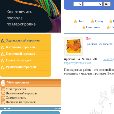
Овен
Телец
Скорпион
Ст
Лев
Зодиакальный гороскоп
(23 июля - 22 августа)
Китайский гороскоп
Цветочный гороскоп
прогноз на 24 мая 2011
на сего
Гороскоп друидов
характеристика знака
Рунический гороскоп
Повседневная работа - это основной и
относитесь к мелочам и рутинам. Веч
Мой профиль
Мои гороскопы
Персональный гороскоп
Совместимость
Подписка на гороскопы