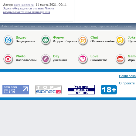
Автор:
astro.sibnet.ru
, 11 марта 2021, 00:11
Здесь обсуждается статья: Числа
открывают тайны мироздания
Astro.sibnet.ru
:
астрология
,
астрологический прогноз
,
гороскоп
,
персональный гороскоп
,
Видео
Форум
Chat
Joke
Видеоролики
Форум общения
Общение on-line
Шутк
Photo
Day
Love
Gam
Фотоальбомы
Дневники
Знакомства
Игры
Наши вака
О проекте