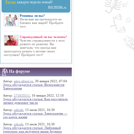
Тесты:
каждую неделю новый!
все тесты →
Ревнивы ли вы?
Насколько вы претендуете на
близких вам людей? Пройдите
тест.
Справедливый ли вы человек?
Чувство справедливости у всех
развито по разному. Вы
замечали, что иногда вам
приходится думать о мотиве своих
поступков? Пройдите тест!
На форуме
Автор:
astro.sibnet.ru
, 30 января 2022, 07:04
Здесь обсуждается статья: Возможности
Хиромантии
Автор:
271033511
, 16 января 2022, 12:18
Здесь обсуждается статья: Как рассчитать
личное денежное число
Автор:
zabzab
, 13 июля 2021, 16:30
Здесь обсуждается статья: Хиромантия —
это карта жизни
Автор:
zabzab
, 13 июля 2021, 16:30
Здесь обсуждается статья: Любовный
гороскоп: как целуются знаки Зодиака