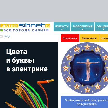
НОВОСТИ
РАЗВЛЕЧЕНИЯ
ОБЩЕН
Вход
Астрология
Хиромантия
Нуме
Чтобы узнать свой знак, укажит
день рождения.