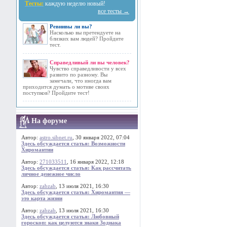
Тесты:
каждую неделю новый!
все тесты →
Ревнивы ли вы?
Насколько вы претендуете на
близких вам людей? Пройдите
тест.
Справедливый ли вы человек?
Чувство справедливости у всех
развито по разному. Вы
замечали, что иногда вам
приходится думать о мотиве своих
поступков? Пройдите тест!
На форуме
Автор:
astro.sibnet.ru
, 30 января 2022, 07:04
Здесь обсуждается статья: Возможности
Хиромантии
Автор:
271033511
, 16 января 2022, 12:18
Здесь обсуждается статья: Как рассчитать
личное денежное число
Автор:
zabzab
, 13 июля 2021, 16:30
Здесь обсуждается статья: Хиромантия —
это карта жизни
Автор:
zabzab
, 13 июля 2021, 16:30
Здесь обсуждается статья: Любовный
гороскоп: как целуются знаки Зодиака