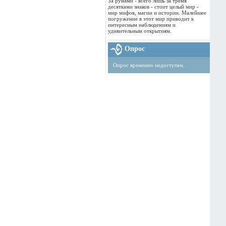
За рунами - всего лишь за тремя
десятками знаков - стоит целый мир -
мир мифов, магии и истории. Малейшее
погружение в этот мир приводит к
интересным наблюдениям и
удивительным открытиям.
Опрос
Опрос временно недоступен.