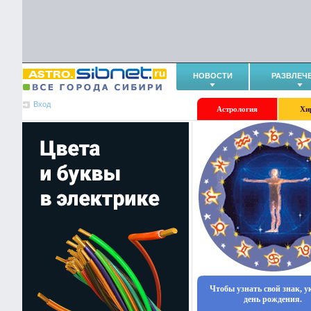
НОВОСТИ
РАЗВЛЕЧ
Вход
Астрология
Хи
Чтобы узнать свой знак, 
день рождения.