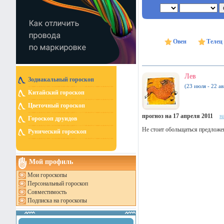
Овен
Телец
Лев
Зодиакальный гороскоп
(23 июля - 22 ав
Китайский гороскоп
Цветочный гороскоп
прогноз на 17 апреля 2011
н
Гороскоп друидов
Не стоит обольщаться предложе
Рунический гороскоп
Мой профиль
Мои гороскопы
Персональный гороскоп
Совместимость
Подписка на гороскопы