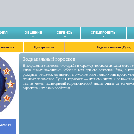
ЕНИЯ
ОБЩЕНИЕ
СЕРВИСЫ
СПЕЦПРОЕКТЫ
романтия
Нумерология
Гадания онлайн
(Руны, 
Зодиакальный гороскоп
В астрологии считается, что судьба и характер человека связаны с его 
каких знаках находились небесные тела при его рождении. Знак, в ко
рождения человека, называется его «солнечным знаком» или просто «зн
придают положению Луны в гороскопе — лунному знаку, и положению
Тем не менее, полноценный астрологический анализ считается возмож
гороскопа и их взаимодействия.
укажите