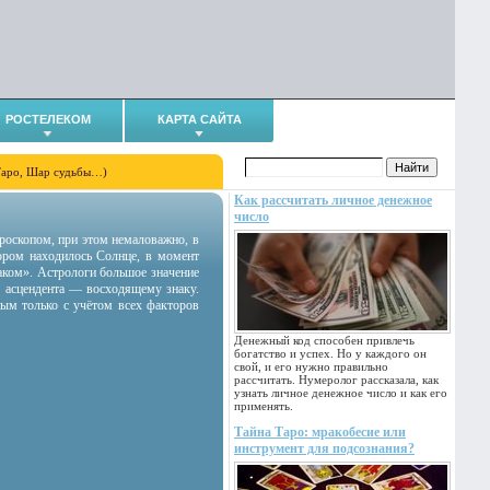
РОСТЕЛЕКОМ
КАРТА САЙТА
Таро, Шар судьбы…)
Как рассчитать личное денежное
число
гороскопом, при этом немаловажно, в
тором находилось Солнце, в момент
аком». Астрологи большое значение
 асцендента — восходящему знаку.
ным только с учётом всех факторов
Денежный код способен привлечь
богатство и успех. Но у каждого он
свой, и его нужно правильно
рассчитать. Нумеролог рассказала, как
узнать личное денежное число и как его
применять.
Тайна Таро: мракобесие или
инструмент для подсознания?