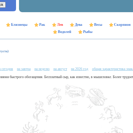
Близнецы
Рак
Лев
Дева
Весы
Скорпион
Водолей
Рыбы
густа)
а сегодня
на завтра
на неделю
на август
на 2026 год
общая характеристика знак
ниями быстрого обогащения. Бесплатный сыр, как известно, в мышеловке. Более трудое