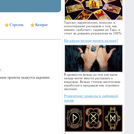
Таролог, парапсихолог, психолог и
Стрелец
Козерог
психотерапевт рассказали о том, как
именно «работает» гадание на Таро, и
стоит ли доверять результатам на 100%.
На каком пальце носить кольцо?
а
В древности кольцо на том или ином
мкие проекты окажутся надежнее.
пальце могло многое рассказать о
владельце. Кольцо считали магическим
атрибутом и придавали ему огромное
значение.
Рунические символы в любовной
магии