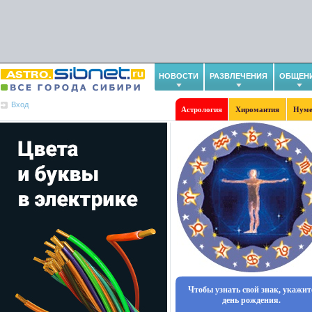
НОВОСТИ
РАЗВЛЕЧЕНИЯ
ОБЩЕН
Вход
Астрология
Хиромантия
Нуме
Чтобы узнать свой знак, укажит
день рождения.