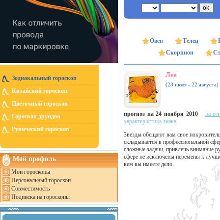
Овен
Телец
Скорпион
Ст
Лев
Зодиакальный гороскоп
(23 июля - 22 августа)
Китайский гороскоп
Цветочный гороскоп
прогноз на 24 ноября 2010
на се
Гороскоп друидов
характеристика знака
Рунический гороскоп
Звезды обещают вам свое покровитель
складывается в профессиональной сфер
сложные задачи, привлечь внимание ру
сфере не исключены перемены к лучшем
Мой профиль
кем вы имеете дело.
Мои гороскопы
Персональный гороскоп
Совместимость
Подписка на гороскопы