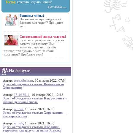
Тесты:
каждую неделю новый!
все тесты →
Ревнивы ли вы?
Насколько вы претендуете на
близких вам людей? Пройдите
тест.
Справедливый ли вы человек?
Чувство справедливости у всех
развито по разному. Вы
замечали, что иногда вам
приходится думать о мотиве своих
поступков? Пройдите тест!
На форуме
Автор:
astro.sibnet.ru
, 30 января 2022, 07:04
Здесь обсуждается статья: Возможности
Хиромантии
Автор:
271033511
, 16 января 2022, 12:18
Здесь обсуждается статья: Как рассчитать
личное денежное число
Автор:
zabzab
, 13 июля 2021, 16:30
Здесь обсуждается статья: Хиромантия —
это карта жизни
Автор:
zabzab
, 13 июля 2021, 16:30
Здесь обсуждается статья: Любовный
гороскоп: как целуются знаки Зодиака