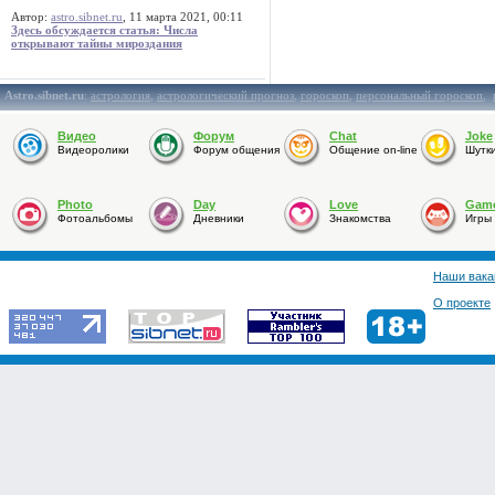
Автор:
astro.sibnet.ru
, 11 марта 2021, 00:11
Здесь обсуждается статья: Числа
открывают тайны мироздания
Astro.sibnet.ru
:
астрология
,
астрологический прогноз
,
гороскоп
,
персональный гороскоп
,
Видео
Форум
Chat
Joke
Видеоролики
Форум общения
Общение on-line
Шутк
Photo
Day
Love
Gam
Фотоальбомы
Дневники
Знакомства
Игры
Наши вака
О проекте