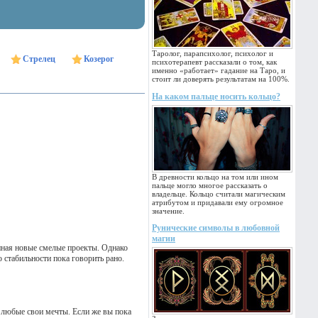
Таролог, парапсихолог, психолог и
Стрелец
Козерог
психотерапевт рассказали о том, как
именно «работает» гадание на Таро, и
стоит ли доверять результатам на 100%.
На каком пальце носить кольцо?
В древности кольцо на том или ином
пальце могло многое рассказать о
владельце. Кольцо считали магическим
атрибутом и придавали ему огромное
значение.
Рунические символы в любовной
магии
чиная новые смелые проекты. Однако
 стабильности пока говорить рано.
ь любые свои мечты. Если же вы пока