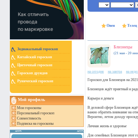
Овен
Телец
Близнецы
Зодиакальный гороскоп
(21 мая - 20 ию
Китайский гороскоп
Цветочный гороскоп
на сегодня
на завтра
на нед
Гороскоп друидов
Гороскоп для Близнецов на 2021
Рунический гороскоп
Близнецов ждёт приятный и радо
Карьера и деньги
Мой профиль
В деловой сфере Близнецов ждёт
Мои гороскопы
важно обратить внимание на отн
Персональный гороскоп
Вероятно, летом доходу просядут
Совместимость
Подписка на гороскопы
Личная жизнь и здоровье
Для семейных Близнецов этот го