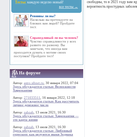
свободны, то в 2021 году вам в
Тесты:
каждую неделю новый!
вероятность простудных заболев
все тесты →
Ревнивы ли вы?
Насколько вы претендуете на
близких вам людей? Пройдите
тест.
Справедливый ли вы человек?
Чувство справедливости у всех
развито по разному. Вы
замечали, что иногда вам
приходится думать о мотиве своих
поступков? Пройдите тест!
На форуме
Автор:
astro.sibnet.ru
, 30 января 2022, 07:04
Здесь обсуждается статья: Возможности
Хиромантии
Автор:
271033511
, 16 января 2022, 12:18
Здесь обсуждается статья: Как рассчитать
личное денежное число
Автор:
zabzab
, 13 июля 2021, 16:30
Здесь обсуждается статья: Хиромантия —
это карта жизни
Автор:
zabzab
, 13 июля 2021, 16:30
Здесь обсуждается статья: Любовный
гороскоп: как целуются знаки Зодиака