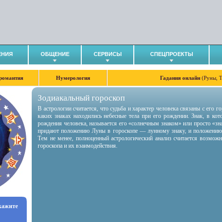
ЕНИЯ
ОБЩЕНИЕ
СЕРВИСЫ
СПЕЦПРОЕКТЫ
романтия
Нумерология
Гадания онлайн
(Руны, 
Зодиакальный гороскоп
В астрологии считается, что судьба и характер человека связаны с его 
каких знаках находились небесные тела при его рождении. Знак, в ко
рождения человека, называется его «солнечным знаком» или просто «зн
придают положению Луны в гороскопе — лунному знаку, и положению
Тем не менее, полноценный астрологический анализ считается возмож
гороскопа и их взаимодействия.
укажите