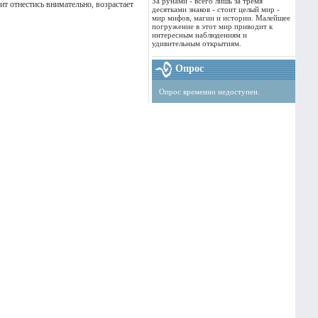
За рунами - всего лишь за тремя
ит отнестись внимательно, возрастает
десятками знаков - стоит целый мир -
мир мифов, магии и истории. Малейшее
погружение в этот мир приводит к
интересным наблюдениям и
удивительным открытиям.
Опрос
Опрос временно недоступен.