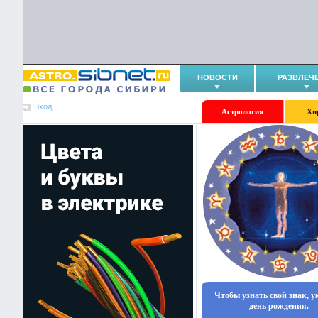
НОВОСТИ
РАЗВЛЕЧ
Вход
Астрология
Хи
Чтобы узнать свой знак, 
день рождения.