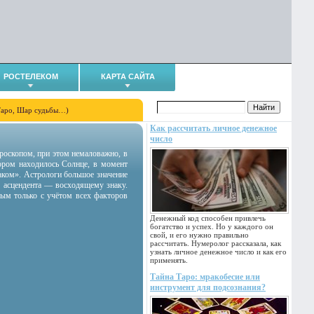
РОСТЕЛЕКОМ
КАРТА САЙТА
Таро, Шар судьбы…)
Как рассчитать личное денежное
число
гороскопом, при этом немаловажно, в
тором находилось Солнце, в момент
аком». Астрологи большое значение
 асцендента — восходящему знаку.
ным только с учётом всех факторов
Денежный код способен привлечь
богатство и успех. Но у каждого он
свой, и его нужно правильно
рассчитать. Нумеролог рассказала, как
узнать личное денежное число и как его
применять.
Тайна Таро: мракобесие или
инструмент для подсознания?