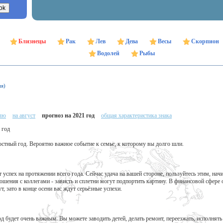
Близнецы
Рак
Лев
Дева
Весы
Скорпион
Водолей
Рыбы
ня)
елю
на август
прогноз на 2021 год
общая характеристика знака
 год
стный год. Вероятно важное событие к семье, к которому вы долго шли.
 успех на протяжении всего года. Сейчас удача на вашей стороне, пользуйтесь этим, на
ошения с коллегами - зависть и сплетни могут подпортить картину. В финансовой сфере о
, зато в конце осени вас ждут серьёзные успехи.
д будет очень важным. Вы можете заводить детей, делать ремонт, переезжать, исполнят