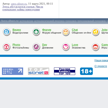
Автор:
astro.sibnet.ru
, 11 марта 2021, 00:11
Здесь обсуждается статья: Числа
открывают тайны мироздания
Astro.sibnet.ru
:
астрология
,
астрологический прогноз
,
гороскоп
,
персональный гороскоп
,
Видео
Форум
Chat
Joke
Видеоролики
Форум общения
Общение on-line
Шутк
Photo
Day
Love
Gam
Фотоальбомы
Дневники
Знакомства
Игры
Наши вака
О проекте