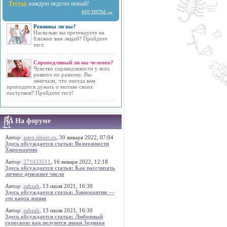
Тесты:
каждую неделю новый!
все тесты →
Ревнивы ли вы?
Насколько вы претендуете на
близких вам людей? Пройдите
тест.
Справедливый ли вы человек?
Чувство справедливости у всех
развито по разному. Вы
замечали, что иногда вам
приходится думать о мотиве своих
поступков? Пройдите тест!
На форуме
Автор:
astro.sibnet.ru
, 30 января 2022, 07:04
Здесь обсуждается статья: Возможности
Хиромантии
Автор:
271033511
, 16 января 2022, 12:18
Здесь обсуждается статья: Как рассчитать
личное денежное число
Автор:
zabzab
, 13 июля 2021, 16:30
Здесь обсуждается статья: Хиромантия —
это карта жизни
Автор:
zabzab
, 13 июля 2021, 16:30
Здесь обсуждается статья: Любовный
гороскоп: как целуются знаки Зодиака