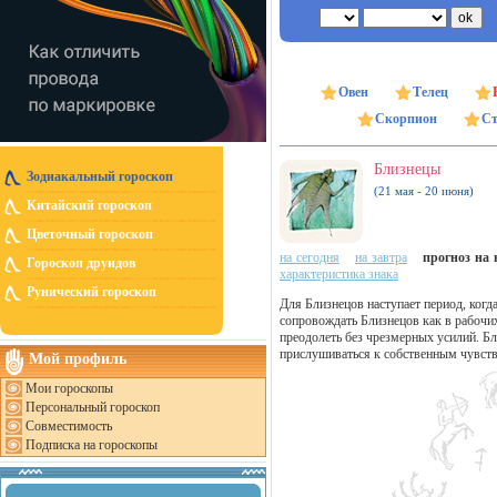
Овен
Телец
Скорпион
Ст
Близнецы
Зодиакальный гороскоп
(21 мая - 20 июня)
Китайский гороскоп
Цветочный гороскоп
на сегодня
на завтра
прогноз на н
Гороскоп друидов
характеристика знака
Рунический гороскоп
Для Близнецов наступает период, когд
сопровождать Близнецов как в рабочих
преодолеть без чрезмерных усилий. Бл
прислушиваться к собственным чувст
Мой профиль
Мои гороскопы
Персональный гороскоп
Совместимость
Подписка на гороскопы