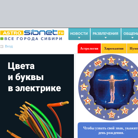
НОВОСТИ
РАЗВЛЕЧЕНИЯ
ОБЩЕН
Вход
Астрология
Хиромантия
Нуме
Чтобы узнать свой знак, укажит
день рождения.