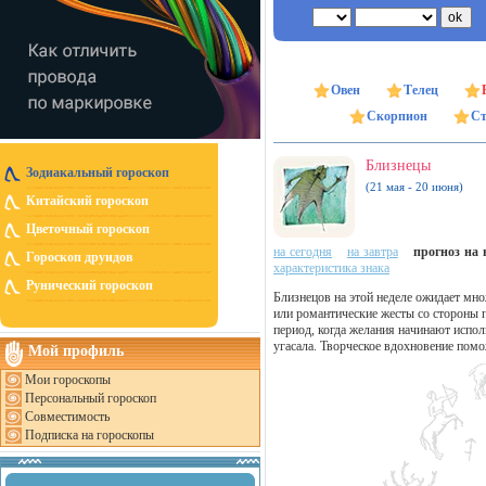
Овен
Телец
Скорпион
Ст
Близнецы
Зодиакальный гороскоп
(21 мая - 20 июня)
Китайский гороскоп
Цветочный гороскоп
на сегодня
на завтра
прогноз на н
Гороскоп друидов
характеристика знака
Рунический гороскоп
Близнецов на этой неделе ожидает м
или романтические жесты со стороны 
период, когда желания начинают испо
угасала. Творческое вдохновение пом
Мой профиль
Мои гороскопы
Персональный гороскоп
Совместимость
Подписка на гороскопы