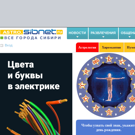
НОВОСТИ
РАЗВЛЕЧЕНИЯ
ОБЩЕН
Вход
Астрология
Хиромантия
Нуме
Чтобы узнать свой знак, укажит
день рождения.