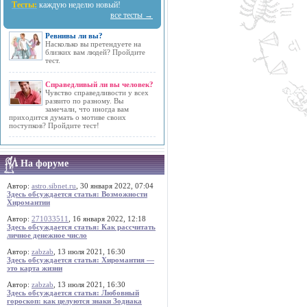
Тесты:
каждую неделю новый!
все тесты →
Ревнивы ли вы?
Насколько вы претендуете на
близких вам людей? Пройдите
тест.
Справедливый ли вы человек?
Чувство справедливости у всех
развито по разному. Вы
замечали, что иногда вам
приходится думать о мотиве своих
поступков? Пройдите тест!
На форуме
Автор:
astro.sibnet.ru
, 30 января 2022, 07:04
Здесь обсуждается статья: Возможности
Хиромантии
Автор:
271033511
, 16 января 2022, 12:18
Здесь обсуждается статья: Как рассчитать
личное денежное число
Автор:
zabzab
, 13 июля 2021, 16:30
Здесь обсуждается статья: Хиромантия —
это карта жизни
Автор:
zabzab
, 13 июля 2021, 16:30
Здесь обсуждается статья: Любовный
гороскоп: как целуются знаки Зодиака