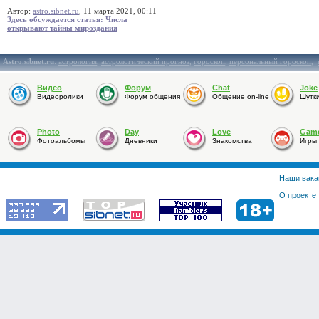
Автор:
astro.sibnet.ru
, 11 марта 2021, 00:11
Здесь обсуждается статья: Числа
открывают тайны мироздания
Astro.sibnet.ru
:
астрология
,
астрологический прогноз
,
гороскоп
,
персональный гороскоп
,
Видео
Форум
Chat
Joke
Видеоролики
Форум общения
Общение on-line
Шутк
Photo
Day
Love
Gam
Фотоальбомы
Дневники
Знакомства
Игры
Наши вака
О проекте