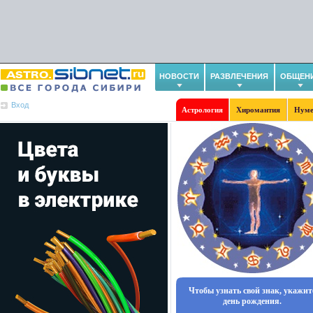
НОВОСТИ
РАЗВЛЕЧЕНИЯ
ОБЩЕН
Вход
Астрология
Хиромантия
Нуме
Чтобы узнать свой знак, укажит
день рождения.