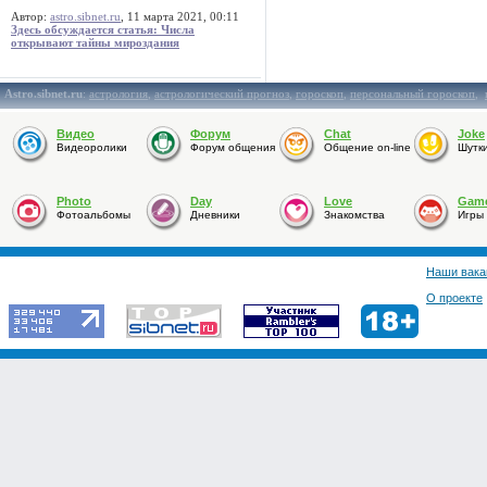
Автор:
astro.sibnet.ru
, 11 марта 2021, 00:11
Здесь обсуждается статья: Числа
открывают тайны мироздания
Astro.sibnet.ru
:
астрология
,
астрологический прогноз
,
гороскоп
,
персональный гороскоп
,
Видео
Форум
Chat
Joke
Видеоролики
Форум общения
Общение on-line
Шутк
Photo
Day
Love
Gam
Фотоальбомы
Дневники
Знакомства
Игры
Наши вака
О проекте