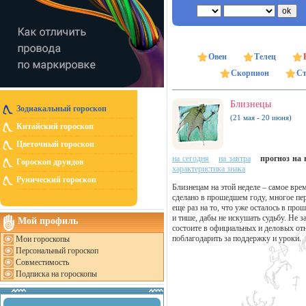
Овен
Телец
Скорпион
Ст
Близнецы
Зодиакальный гороскоп
(21 мая - 20 июня)
Китайский гороскоп
Цветочный гороскоп
на сегодня
на завтра
прогноз на н
Гороскоп друидов
характеристика знака
Рунический гороскоп
Близнецам на этой неделе – самое вре
сделано в прошедшем году, многое пер
еще раз на то, что уже осталось в пр
и тише, дабы не искушать судьбу. Не з
Мой профиль
состоите в официальных и деловых от
поблагодарить за поддержку и уроки.
Мои гороскопы
Персональный гороскоп
Совместимость
Подписка на гороскопы