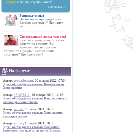
Тесты:
каждую неделю новый!
все тесты →
Ревнивы ли вы?
Насколько вы претендуете на
близких вам людей? Пройдите
тест.
Справедливый ли вы человек?
Чувство справедливости у всех
развито по разному. Вы
замечали, что иногда вам
приходится думать о мотиве своих
поступков? Пройдите тест!
На форуме
Автор:
astro.sibnet.ru
, 30 января 2022, 07:04
Здесь обсуждается статья: Возможности
Хиромантии
Автор:
271033511
, 16 января 2022, 12:18
Здесь обсуждается статья: Как рассчитать
личное денежное число
Автор:
zabzab
, 13 июля 2021, 16:30
Здесь обсуждается статья: Хиромантия —
это карта жизни
Автор:
zabzab
, 13 июля 2021, 16:30
Здесь обсуждается статья: Любовный
гороскоп: как целуются знаки Зодиака