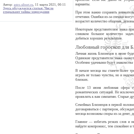
варианты.
Автор:
astro.sibnet.ru
, 11 марта 2021, 00:11
Здесь обсуждается статья: Числа
открывают тайны мироздания
При этом важно сохранять вниматель
отчетами. Ошибки из-за спешки могут
возрастет количество общения, деловы
Некоторым представителям знака прид
слишком большое количество задач
добиться хороших результатов.
Любовный гороскоп для Б
Личная жизнь Близнецов в июне буде
Одинокие представители знака окажут
Особенно удачными будут знакомства ч
В начале месяца вы станете более т
играть не только чувства, но и надеж
близких.
После 13 июня любовная сфера ста
романтических ситуаций. Не исключен
проявлять к вам симпатию. Старые др
Семейных Близнецов в первой полови
договариваться с партнером, обсужда
месяца возможны споры из-за денег, 
Главное — избегать резких слов и н
найдете компромисс, тем спокойнее и 