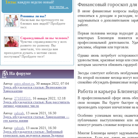
Тесты:
каждую неделю новый!
Финансовый гороскоп для
все тесты →
В июне финансовые вопросы выйдут
относиться к доходам и расходам, п
Ревнивы ли вы?
Насколько вы претендуете на
задумываться о дополнительном зара
близких вам людей? Пройдите
работе.
тест.
Первая половина месяца подходит дл
некоторых Близнецов появятся 
Справедливый ли вы человек?
Чувство справедливости у всех
профессиональной деятельности. Уд
развито по разному. Вы
рекламы, общения или торговли.
замечали, что иногда вам
приходится думать о мотиве своих
Однако июнь потребует осторожности
поступков? Пройдите тест!
удовольствия, красивые вещи или спо
которым захочется обновить гардероб
Звезды советуют избегать необдуман
На форуме
Во второй половине месяца могут воз
спокойно обсуждать финансовые вопр
Автор:
astro.sibnet.ru
, 30 января 2022, 07:04
Здесь обсуждается статья: Возможности
Работа и карьера Близнец
Хиромантии
В профессиональной сфере июнь обещ
Автор:
271033511
, 16 января 2022, 12:18
Здесь обсуждается статья: Как рассчитать
свои позиции. Вы будете быстрее о
личное денежное число
производить хорошее впечатление на к
Автор:
zabzab
, 13 июля 2021, 16:30
Особенно успешным месяц окажется 
Здесь обсуждается статья: Хиромантия —
публичными выступлениями или ин
это карта жизни
помогут решать сложные вопросы и на
Автор:
zabzab
, 13 июля 2021, 16:30
Здесь обсуждается статья: Любовный
Многие Близнецы начнут задумываться
гороскоп: как целуются знаки Зодиака
проектов. Если вас давно не устра