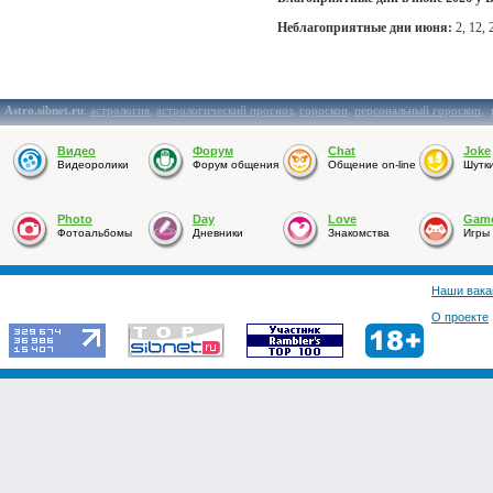
Неблагоприятные дни июня:
2, 12, 
Astro.sibnet.ru
:
астрология
,
астрологический прогноз
,
гороскоп
,
персональный гороскоп
,
Видео
Форум
Chat
Joke
Видеоролики
Форум общения
Общение on-line
Шутк
Photo
Day
Love
Gam
Фотоальбомы
Дневники
Знакомства
Игры
Наши вака
О проекте