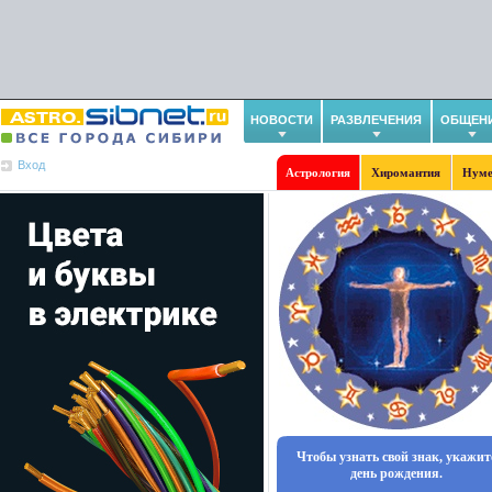
НОВОСТИ
РАЗВЛЕЧЕНИЯ
ОБЩЕН
Вход
Астрология
Хиромантия
Нуме
Чтобы узнать свой знак, укажит
день рождения.