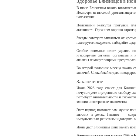
Здоровье Близнецов в июн
В июне Близнецам важно внимательно
Несмотря на высокий уровень энергии
напряжение.
Полезными окажутся прогулки, пла
активность. Организм хорошо отреаги
Звезды советуют отказаться от чрезм
планируете похудение, выбирайте щад
Особое внимание стоит уделить с
игнорируйте сигналы организма и 
анализы помогут вовремя предотврат
Во второй половине месяца важно сл
мелочей. Спокойный отдых и поддержк
Заключение
Июнь 2026 года станет для Близне
почувствуете внутреннюю свободу, жел
потребует внимательности и гибкост
эмоции и интересные знакомства.
Этот период поможет вам лучше поня
мыслях и делах. Главное — сохра
импульсивным решениям и доверять с
Июнь даст Близнецам шанс начать нов
Благоприятные дни в июне 2026 у 