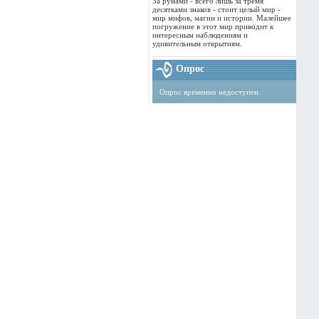
За рунами - всего лишь за тремя
десятками знаков - стоит целый мир -
мир мифов, магии и истории. Малейшее
погружение в этот мир приводит к
интересным наблюдениям и
удивительным открытиям.
Опрос
Опрос временно недоступен.