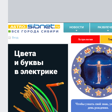
НОВОСТИ
РАЗВЛЕЧ
Вход
Астрология
Хи
Чтобы узнать свой знак, 
день рождения.