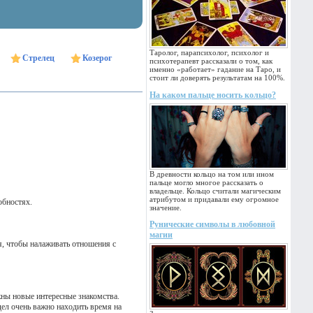
Таролог, парапсихолог, психолог и
Стрелец
Козерог
психотерапевт рассказали о том, как
именно «работает» гадание на Таро, и
стоит ли доверять результатам на 100%.
На каком пальце носить кольцо?
В древности кольцо на том или ином
пальце могло многое рассказать о
владельце. Кольцо считали магическим
атрибутом и придавали ему огромное
обностях.
значение.
Рунические символы в любовной
магии
я, чтобы налаживать отношения с
жны новые интересные знакомства.
дел очень важно находить время на