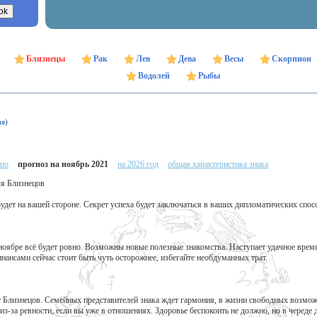
Близнецы
Рак
Лев
Дева
Весы
Скорпион
Водолей
Рыбы
ня)
елю
прогноз на ноябрь 2021
на 2026 год
общая характеристика знака
ля Близнецов
будет на вашей стороне. Секрет успеха будет заключаться в ваших дипломатических спос
ноябре всё будет ровно. Возможны новые полезные знакомства. Наступает удачное врем
нансами сейчас стоит быть чуть осторожнее, избегайте необдуманных трат.
т Близнецов. Семейных представителей знака ждет гармония, в жизни свободных возмо
з-за ревности, если вы уже в отношениях. Здоровье беспокоить не должно, но в череде 