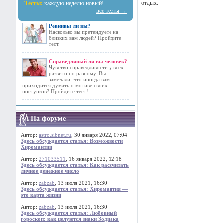
отдых.
Тесты:
каждую неделю новый!
все тесты →
Ревнивы ли вы?
Насколько вы претендуете на
близких вам людей? Пройдите
тест.
Справедливый ли вы человек?
Чувство справедливости у всех
развито по разному. Вы
замечали, что иногда вам
приходится думать о мотиве своих
поступков? Пройдите тест!
На форуме
Автор:
astro.sibnet.ru
, 30 января 2022, 07:04
Здесь обсуждается статья: Возможности
Хиромантии
Автор:
271033511
, 16 января 2022, 12:18
Здесь обсуждается статья: Как рассчитать
личное денежное число
Автор:
zabzab
, 13 июля 2021, 16:30
Здесь обсуждается статья: Хиромантия —
это карта жизни
Автор:
zabzab
, 13 июля 2021, 16:30
Здесь обсуждается статья: Любовный
гороскоп: как целуются знаки Зодиака