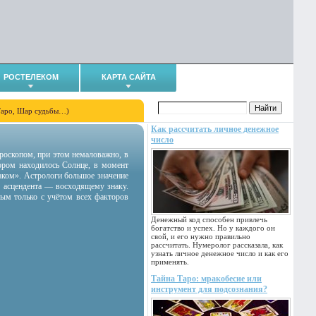
РОСТЕЛЕКОМ
КАРТА САЙТА
Таро, Шар судьбы…)
Как рассчитать личное денежное
число
гороскопом, при этом немаловажно, в
тором находилось Солнце, в момент
аком». Астрологи большое значение
 асцендента — восходящему знаку.
ным только с учётом всех факторов
Денежный код способен привлечь
богатство и успех. Но у каждого он
свой, и его нужно правильно
рассчитать. Нумеролог рассказала, как
узнать личное денежное число и как его
применять.
Тайна Таро: мракобесие или
инструмент для подсознания?