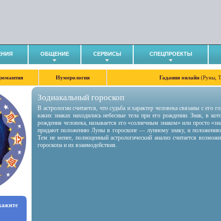
ЕНИЯ
ОБЩЕНИЕ
СЕРВИСЫ
СПЕЦПРОЕКТЫ
романтия
Нумерология
Гадания онлайн
(Руны, 
Зодиакальный гороскоп
В астрологии считается, что судьба и характер человека связаны с его 
каких знаках находились небесные тела при его рождении. Знак, в ко
рождения человека, называется его «солнечным знаком» или просто «зн
придают положению Луны в гороскопе — лунному знаку, и положению
Тем не менее, полноценный астрологический анализ считается возмож
гороскопа и их взаимодействия.
укажите