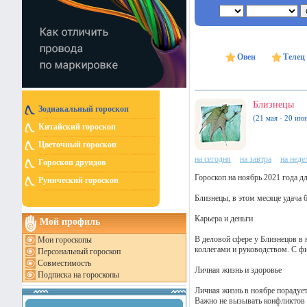
Овен
Телец
Близнецы
Зодиакальный гороскоп
(21 мая - 20 ию
Китайский гороскоп
Цветочный гороскоп
на сегодня
на завтра
на нед
Гороскоп друидов
Гороскоп на ноябрь 2021 года д
Рунический гороскоп
Близнецы, в этом месяце удача 
Карьера и деньги
Мой профиль
В деловой сфере у Близнецов в 
Мои гороскопы
коллегами и руководством. С фи
Персональный гороскоп
Совместимость
Личная жизнь и здоровье
Подписка на гороскопы
Личная жизнь в ноябре порадуе
Важно не вызывать конфликтов и