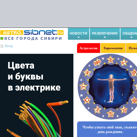
НОВОСТИ
РАЗВЛЕЧЕНИЯ
ОБЩЕН
Вход
Астрология
Хиромантия
Нуме
Чтобы узнать свой знак, укажит
день рождения.