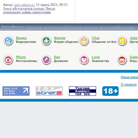
Автор:
astro.sibnet.ru
, 11 марта 2021, 00:11
Здесь обсуждается статья: Числа
открывают тайны мироздания
Astro.sibnet.ru
:
астрология
,
астрологический прогноз
,
гороскоп
,
персональный гороскоп
,
Видео
Форум
Chat
Joke
Видеоролики
Форум общения
Общение on-line
Шутк
Photo
Day
Love
Gam
Фотоальбомы
Дневники
Знакомства
Игры
Наши вака
О проекте