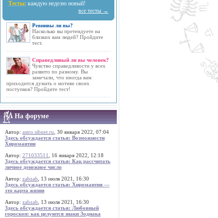
Тесты:
каждую неделю новый!
все тесты →
Ревнивы ли вы?
Насколько вы претендуете на
близких вам людей? Пройдите
тест.
Справедливый ли вы человек?
Чувство справедливости у всех
развито по разному. Вы
замечали, что иногда вам
приходится думать о мотиве своих
поступков? Пройдите тест!
На форуме
Автор:
astro.sibnet.ru
, 30 января 2022, 07:04
Здесь обсуждается статья: Возможности
Хиромантии
Автор:
271033511
, 16 января 2022, 12:18
Здесь обсуждается статья: Как рассчитать
личное денежное число
Автор:
zabzab
, 13 июля 2021, 16:30
Здесь обсуждается статья: Хиромантия —
это карта жизни
Автор:
zabzab
, 13 июля 2021, 16:30
Здесь обсуждается статья: Любовный
гороскоп: как целуются знаки Зодиака