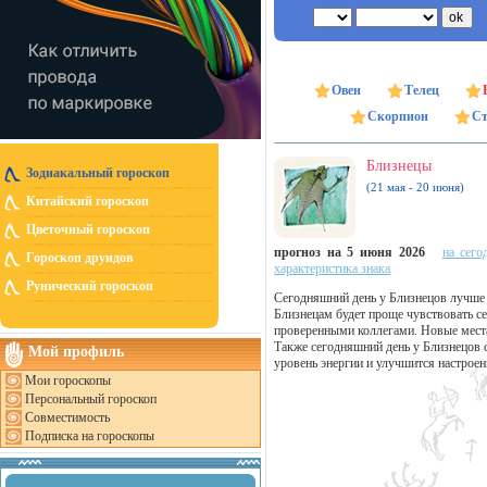
Овен
Телец
Скорпион
Ст
Близнецы
Зодиакальный гороскоп
(21 мая - 20 июня)
Китайский гороскоп
Цветочный гороскоп
прогноз на 5 июня 2026
на сего
Гороскоп друидов
характеристика знака
Рунический гороскоп
Сегодняшний день у Близнецов лучше 
Близнецам будет проще чувствовать с
проверенными коллегами. Новые места
Также сегодняшний день у Близнецов 
Мой профиль
уровень энергии и улучшится настроен
Мои гороскопы
Персональный гороскоп
Совместимость
Подписка на гороскопы