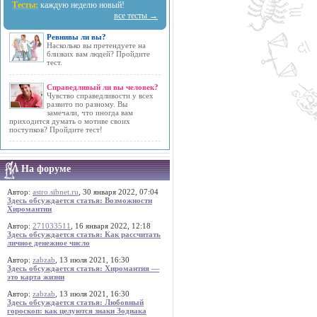
Тесты:
каждую неделю новый!
все тесты →
Ревнивы ли вы?
Насколько вы претендуете на
близких вам людей? Пройдите
тест.
Справедливый ли вы человек?
Чувство справедливости у всех
развито по разному. Вы
замечали, что иногда вам
приходится думать о мотиве своих
поступков? Пройдите тест!
На форуме
Автор:
astro.sibnet.ru
, 30 января 2022, 07:04
Здесь обсуждается статья: Возможности
Хиромантии
Автор:
271033511
, 16 января 2022, 12:18
Здесь обсуждается статья: Как рассчитать
личное денежное число
Автор:
zabzab
, 13 июля 2021, 16:30
Здесь обсуждается статья: Хиромантия —
это карта жизни
Автор:
zabzab
, 13 июля 2021, 16:30
Здесь обсуждается статья: Любовный
гороскоп: как целуются знаки Зодиака