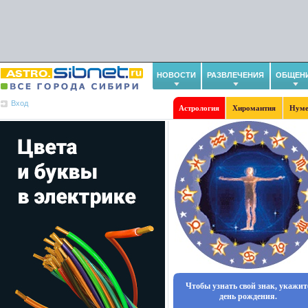
НОВОСТИ
РАЗВЛЕЧЕНИЯ
ОБЩЕН
Вход
Астрология
Хиромантия
Нуме
Чтобы узнать свой знак, укажит
день рождения.