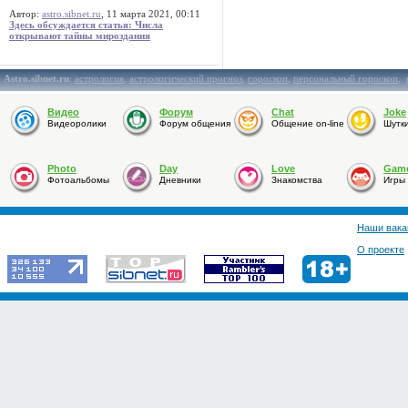
Автор:
astro.sibnet.ru
, 11 марта 2021, 00:11
Здесь обсуждается статья: Числа
открывают тайны мироздания
Astro.sibnet.ru
:
астрология
,
астрологический прогноз
,
гороскоп
,
персональный гороскоп
,
Видео
Форум
Chat
Joke
Видеоролики
Форум общения
Общение on-line
Шутк
Photo
Day
Love
Gam
Фотоальбомы
Дневники
Знакомства
Игры
Наши вака
О проекте