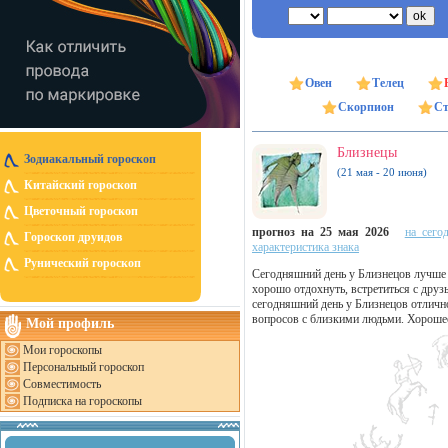
Овен
Телец
Скорпион
Ст
Близнецы
Зодиакальный гороскоп
(21 мая - 20 июня)
Китайский гороскоп
Цветочный гороскоп
прогноз на 25 мая 2026
на сего
Гороскоп друидов
характеристика знака
Рунический гороскоп
Сегодняшний день у Близнецов лучше 
хорошо отдохнуть, встретиться с друз
сегодняшний день у Близнецов отлич
вопросов с близкими людьми. Хороше
Мой профиль
Мои гороскопы
Персональный гороскоп
Совместимость
Подписка на гороскопы