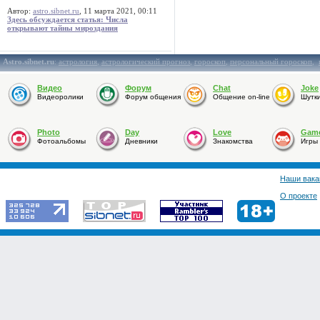
Автор:
astro.sibnet.ru
, 11 марта 2021, 00:11
Здесь обсуждается статья: Числа
открывают тайны мироздания
Astro.sibnet.ru
:
астрология
,
астрологический прогноз
,
гороскоп
,
персональный гороскоп
,
Видео
Форум
Chat
Joke
Видеоролики
Форум общения
Общение on-line
Шутк
Photo
Day
Love
Gam
Фотоальбомы
Дневники
Знакомства
Игры
Наши вака
О проекте