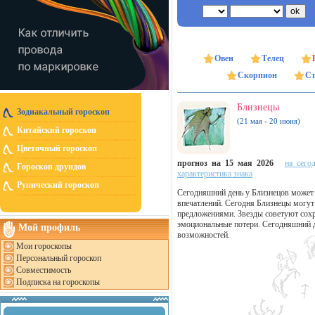
Овен
Телец
Скорпион
Ст
Близнецы
Зодиакальный гороскоп
(21 мая - 20 июня)
Китайский гороскоп
Цветочный гороскоп
прогноз на 15 мая 2026
на сего
Гороскоп друидов
характеристика знака
Рунический гороскоп
Сегодняшний день у Близнецов может 
впечатлений. Сегодня Близнецы могу
предложениями. Звезды советуют сох
эмоциональные потери. Сегодняшний д
Мой профиль
возможностей.
Мои гороскопы
Персональный гороскоп
Совместимость
Подписка на гороскопы