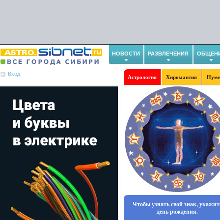
НОВОСТИ
РАЗВЛЕЧЕНИЯ
ОБЩЕН
Вход
Астрология
Хиромантия
Нуме
Чтобы узнать свой знак, укажит
день рождения.