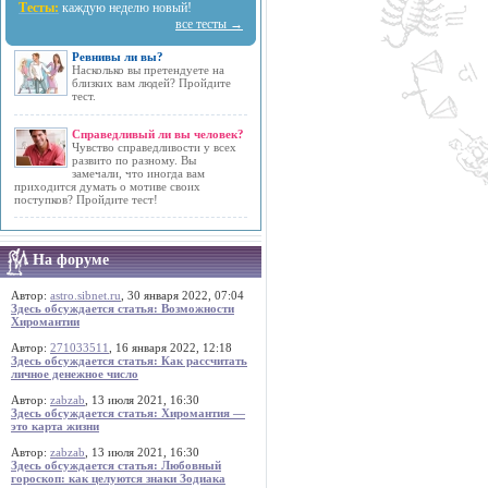
Тесты:
каждую неделю новый!
все тесты →
Ревнивы ли вы?
Насколько вы претендуете на
близких вам людей? Пройдите
тест.
Справедливый ли вы человек?
Чувство справедливости у всех
развито по разному. Вы
замечали, что иногда вам
приходится думать о мотиве своих
поступков? Пройдите тест!
На форуме
Автор:
astro.sibnet.ru
, 30 января 2022, 07:04
Здесь обсуждается статья: Возможности
Хиромантии
Автор:
271033511
, 16 января 2022, 12:18
Здесь обсуждается статья: Как рассчитать
личное денежное число
Автор:
zabzab
, 13 июля 2021, 16:30
Здесь обсуждается статья: Хиромантия —
это карта жизни
Автор:
zabzab
, 13 июля 2021, 16:30
Здесь обсуждается статья: Любовный
гороскоп: как целуются знаки Зодиака