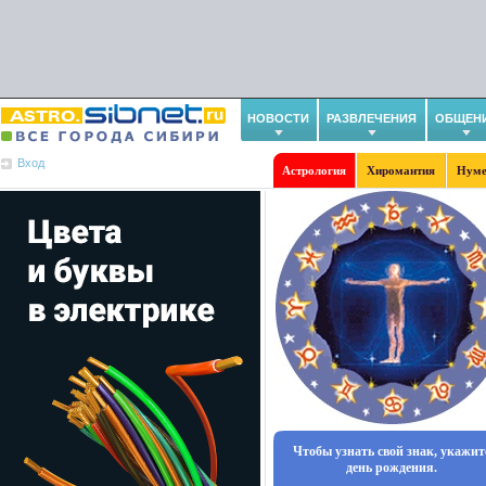
НОВОСТИ
РАЗВЛЕЧЕНИЯ
ОБЩЕН
Вход
Астрология
Хиромантия
Нуме
Чтобы узнать свой знак, укажит
день рождения.