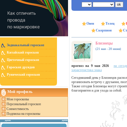
Овен
Телец
Скорпион
Ст
Близнецы
Зодиакальный гороскоп
(21 мая - 20 июня)
Китайский гороскоп
Цветочный гороскоп
прогноз на 9 мая 2026
на сегод
Гороскоп друидов
характеристика знака
Рунический гороскоп
Сегодняшний день у Близнецов распол
организовать встречу с друзьями, пос
Также сегодня Близнецы могут строить
благоприятен и для ухода за собой.
Мой профиль
Мои гороскопы
Персональный гороскоп
Совместимость
Подписка на гороскопы