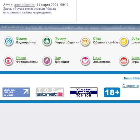
Автор:
astro.sibnet.ru
, 11 марта 2021, 00:11
Здесь обсуждается статья: Числа
открывают тайны мироздания
Astro.sibnet.ru
:
астрология
,
астрологический прогноз
,
гороскоп
,
персональный гороскоп
,
Видео
Форум
Chat
Joke
Видеоролики
Форум общения
Общение on-line
Шутк
Photo
Day
Love
Gam
Фотоальбомы
Дневники
Знакомства
Игры
Наши вака
О проекте