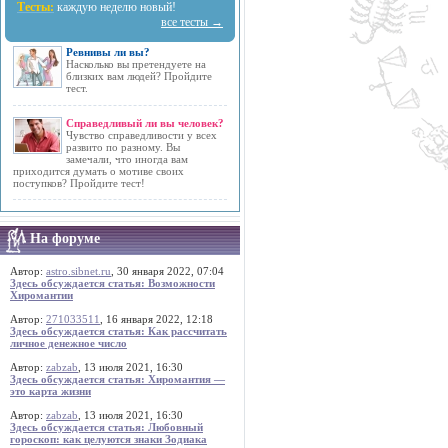
Тесты:
каждую неделю новый!
все тесты →
Ревнивы ли вы?
Насколько вы претендуете на
близких вам людей? Пройдите
тест.
Справедливый ли вы человек?
Чувство справедливости у всех
развито по разному. Вы
замечали, что иногда вам
приходится думать о мотиве своих
поступков? Пройдите тест!
На форуме
Автор:
astro.sibnet.ru
, 30 января 2022, 07:04
Здесь обсуждается статья: Возможности
Хиромантии
Автор:
271033511
, 16 января 2022, 12:18
Здесь обсуждается статья: Как рассчитать
личное денежное число
Автор:
zabzab
, 13 июля 2021, 16:30
Здесь обсуждается статья: Хиромантия —
это карта жизни
Автор:
zabzab
, 13 июля 2021, 16:30
Здесь обсуждается статья: Любовный
гороскоп: как целуются знаки Зодиака