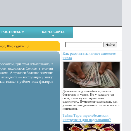
РОСТЕЛЕКОМ
КАРТА САЙТА
Таро, Шар судьбы…)
Как рассчитать личное денежное
число
гороскопом, при этом немаловажно, в
тором находилось Солнце, в момент
аком». Астрологи большое значение
 асцендента — восходящему знаку.
ным только с учётом всех факторов
Денежный код способен привлечь
богатство и успех. Но у каждого он
свой, и его нужно правильно
рассчитать. Нумеролог рассказала, как
узнать личное денежное число и как его
применять.
Тайна Таро: мракобесие или
инструмент для подсознания?