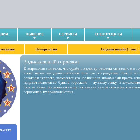
ЕНИЯ
ОБЩЕНИЕ
СЕРВИСЫ
СПЕЦПРОЕКТЫ
романтия
Нумерология
Гадания онлайн
(Руны, 
Зодиакальный гороскоп
В астрологии считается, что судьба и характер человека связаны с его 
каких знаках находились небесные тела при его рождении. Знак, в ко
рождения человека, называется его «солнечным знаком» или просто «зн
придают положению Луны в гороскопе — лунному знаку, и положению
Тем не менее, полноценный астрологический анализ считается возмож
гороскопа и их взаимодействия.
укажите