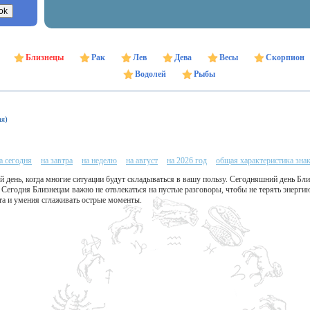
Близнецы
Рак
Лев
Дева
Весы
Скорпион
Водолей
Рыбы
ня)
а сегодня
на завтра
на неделю
на август
на 2026 год
общая характеристика зна
 день, когда многие ситуации будут складываться в вашу пользу. Сегодняшний день Бл
Сегодня Близнецам важно не отвлекаться на пустые разговоры, чтобы не терять энерги
та и умения сглаживать острые моменты.