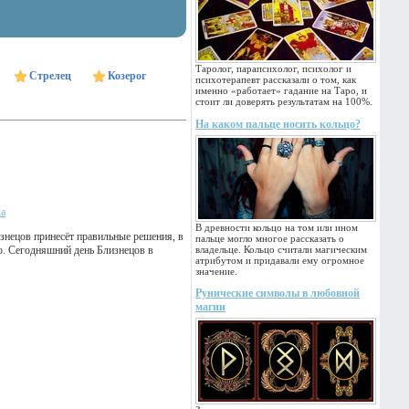
Таролог, парапсихолог, психолог и
Стрелец
Козерог
психотерапевт рассказали о том, как
именно «работает» гадание на Таро, и
стоит ли доверять результатам на 100%.
На каком пальце носить кольцо?
ка
В древности кольцо на том или ином
изнецов принесёт правильные решения, в
пальце могло многое рассказать о
ю. Сегодняшний день Близнецов в
владельце. Кольцо считали магическим
атрибутом и придавали ему огромное
значение.
Рунические символы в любовной
магии