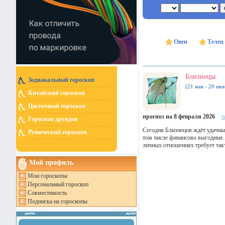
Овен
Телец
Близнецы
Зодиакальный гороскоп
(21 мая - 20 ию
Китайский гороскоп
Цветочный гороскоп
прогноз на 8 февраля 2026
н
Гороскоп друидов
Сегодня Близнецов ждёт удачный
Рунический гороскоп
том числе финансово выгодные. 
личных отношениях требует так
Мой профиль
Мои гороскопы
Персональный гороскоп
Совместимость
Подписка на гороскопы