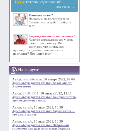
Тесты:
каждую неделю новый!
все тесты →
Ревнивы ли вы?
Насколько вы претендуете на
близких вам людей? Пройдите
тест.
Справедливый ли вы человек?
Чувство справедливости у всех
развито по разному. Вы
замечали, что иногда вам
приходится думать о мотиве своих
поступков? Пройдите тест!
На форуме
Автор:
astro.sibnet.ru
, 30 января 2022, 07:04
Здесь обсуждается статья: Возможности
Хиромантии
Автор:
271033511
, 16 января 2022, 12:18
Здесь обсуждается статья: Как рассчитать
личное денежное число
Автор:
zabzab
, 13 июля 2021, 16:30
Здесь обсуждается статья: Хиромантия —
это карта жизни
Автор:
zabzab
, 13 июля 2021, 16:30
Здесь обсуждается статья: Любовный
гороскоп: как целуются знаки Зодиака