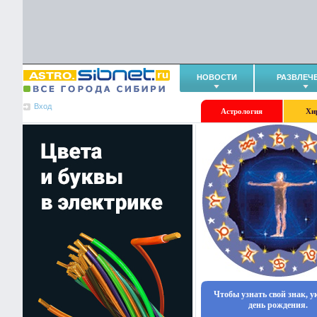
НОВОСТИ
РАЗВЛЕЧ
Вход
Астрология
Хи
Чтобы узнать свой знак, 
день рождения.