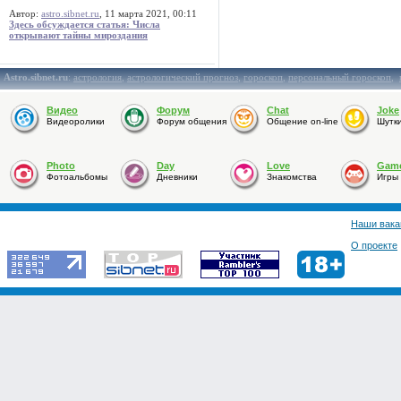
Автор:
astro.sibnet.ru
, 11 марта 2021, 00:11
Здесь обсуждается статья: Числа
открывают тайны мироздания
Astro.sibnet.ru
:
астрология
,
астрологический прогноз
,
гороскоп
,
персональный гороскоп
,
Видео
Форум
Chat
Joke
Видеоролики
Форум общения
Общение on-line
Шутк
Photo
Day
Love
Gam
Фотоальбомы
Дневники
Знакомства
Игры
Наши вака
О проекте