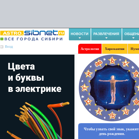
НОВОСТИ
РАЗВЛЕЧЕНИЯ
ОБЩЕН
Вход
Астрология
Хиромантия
Нуме
Чтобы узнать свой знак, укажит
день рождения.