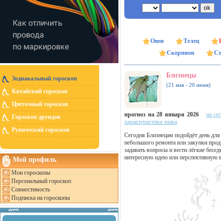
Овен
Телец
Скорпион
Ст
Близнецы
Зодиакальный гороскоп
(21 мая - 20 июня)
Китайский гороскоп
Цветочный гороскоп
прогноз на 28 января 2026
на се
Гороскоп друидов
характеристика знака
Рунический гороскоп
Сегодня Близнецам подойдёт день для
небольшого ремонта или закупки прод
задавать вопросы и вести лёгкие бесе
интересную идею или перспективную 
Мой профиль
Мои гороскопы
Персональный гороскоп
Совместимость
Подписка на гороскопы