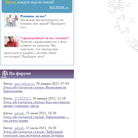
Тесты:
каждую неделю новый!
все тесты →
Ревнивы ли вы?
Насколько вы претендуете на
близких вам людей? Пройдите
тест.
Справедливый ли вы человек?
Чувство справедливости у всех
развито по разному. Вы
замечали, что иногда вам
приходится думать о мотиве своих
поступков? Пройдите тест!
На форуме
Автор:
astro.sibnet.ru
, 30 января 2022, 07:04
Здесь обсуждается статья: Возможности
Хиромантии
Автор:
271033511
, 16 января 2022, 12:18
Здесь обсуждается статья: Как рассчитать
личное денежное число
Автор:
zabzab
, 13 июля 2021, 16:30
Здесь обсуждается статья: Хиромантия —
это карта жизни
Автор:
zabzab
, 13 июля 2021, 16:30
Здесь обсуждается статья: Любовный
гороскоп: как целуются знаки Зодиака