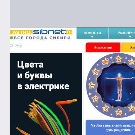
НОВОСТИ
РАЗВЛЕЧ
Вход
Астрология
Хи
Чтобы узнать свой знак, 
день рождения.