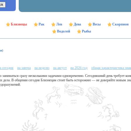
Близнецы
Рак
Лев
Дева
Весы
Скорпион
Водолей
Рыбы
ня)
а сегодня
на завтра
на неделю
на август
на 2026 год
общая характеристика зна
 заниматься сразу несколькими задачами одновременно. Сегодняшний день требует конц
х дела. В общении сегодня Близнецам стоит быть осторожнее — не доверяйте новым зн
едоразумений.