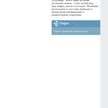
За рунами - всего лишь за тремя
десятками знаков - стоит целый мир -
мир мифов, магии и истории. Малейшее
погружение в этот мир приводит к
интересным наблюдениям и
удивительным открытиям.
Опрос
Опрос временно недоступен.