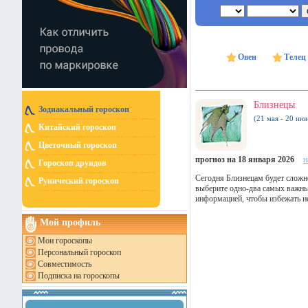
Овен
Телец
Близнецы
Зодиакальный гороскоп
(21 мая - 20 ию
Китайский гороскоп
Цветочный гороскоп
прогноз на 18 января 2026
н
Гороскоп друидов
Сегодня Близнецам будет сложно
Рунический гороскоп
выберите одно-два самых важны
информацией, чтобы избежать н
Мой профиль
Мои гороскопы
Персональный гороскоп
Совместимость
Подписка на гороскопы