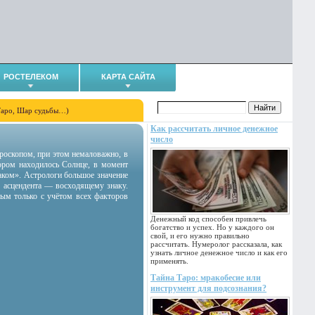
РОСТЕЛЕКОМ
КАРТА САЙТА
Таро, Шар судьбы…)
Как рассчитать личное денежное
число
гороскопом, при этом немаловажно, в
тором находилось Солнце, в момент
аком». Астрологи большое значение
 асцендента — восходящему знаку.
ным только с учётом всех факторов
Денежный код способен привлечь
богатство и успех. Но у каждого он
свой, и его нужно правильно
рассчитать. Нумеролог рассказала, как
узнать личное денежное число и как его
применять.
Тайна Таро: мракобесие или
инструмент для подсознания?