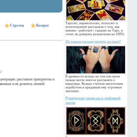
Таролог, парапсихолог, психолог и
Стрелец
Козерог
психотерапевт рассказали о том, как
именно «работает» гадание на Таро, и
стоит ли доверять результатам на 100%.
На каком пальце носить кольцо?
ка
В древности кольцо на том или ином
ентрации: расставьте приоритеты и
пальце могло многое рассказать о
акомым и не делитесь личной
владельце. Кольцо считали магическим
атрибутом и придавали ему огромное
значение.
Рунические символы в любовной
магии