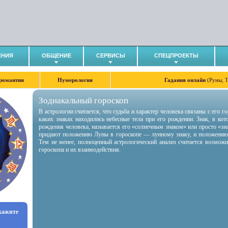
ЕНИЯ
ОБЩЕНИЕ
СЕРВИСЫ
СПЕЦПРОЕКТЫ
романтия
Нумерология
Гадания онлайн
(Руны, 
Зодиакальный гороскоп
В астрологии считается, что судьба и характер человека связаны с его 
каких знаках находились небесные тела при его рождении. Знак, в ко
рождения человека, называется его «солнечным знаком» или просто «зн
придают положению Луны в гороскопе — лунному знаку, и положению
Тем не менее, полноценный астрологический анализ считается возмож
гороскопа и их взаимодействия.
укажите