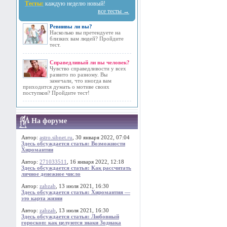
Тесты:
каждую неделю новый!
все тесты →
Ревнивы ли вы?
Насколько вы претендуете на
близких вам людей? Пройдите
тест.
Справедливый ли вы человек?
Чувство справедливости у всех
развито по разному. Вы
замечали, что иногда вам
приходится думать о мотиве своих
поступков? Пройдите тест!
На форуме
Автор:
astro.sibnet.ru
, 30 января 2022, 07:04
Здесь обсуждается статья: Возможности
Хиромантии
Автор:
271033511
, 16 января 2022, 12:18
Здесь обсуждается статья: Как рассчитать
личное денежное число
Автор:
zabzab
, 13 июля 2021, 16:30
Здесь обсуждается статья: Хиромантия —
это карта жизни
Автор:
zabzab
, 13 июля 2021, 16:30
Здесь обсуждается статья: Любовный
гороскоп: как целуются знаки Зодиака