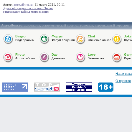
Автор:
astro.sibnet.ru
, 11 марта 2021, 00:11
Здесь обсуждается статья: Числа
открывают тайны мироздания
Astro.sibnet.ru
:
астрология
,
астрологический прогноз
,
гороскоп
,
персональный гороскоп
,
Видео
Форум
Chat
Joke
Видеоролики
Форум общения
Общение on-line
Шутк
Photo
Day
Love
Gam
Фотоальбомы
Дневники
Знакомства
Игры
Наши вака
О проекте