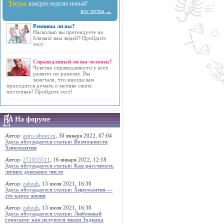
Тесты:
каждую неделю новый!
все тесты →
Ревнивы ли вы?
Насколько вы претендуете на
близких вам людей? Пройдите
тест.
Справедливый ли вы человек?
Чувство справедливости у всех
развито по разному. Вы
замечали, что иногда вам
приходится думать о мотиве своих
поступков? Пройдите тест!
На форуме
Автор:
astro.sibnet.ru
, 30 января 2022, 07:04
Здесь обсуждается статья: Возможности
Хиромантии
Автор:
271033511
, 16 января 2022, 12:18
Здесь обсуждается статья: Как рассчитать
личное денежное число
Автор:
zabzab
, 13 июля 2021, 16:30
Здесь обсуждается статья: Хиромантия —
это карта жизни
Автор:
zabzab
, 13 июля 2021, 16:30
Здесь обсуждается статья: Любовный
гороскоп: как целуются знаки Зодиака