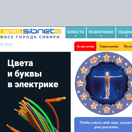
НОВОСТИ
РАЗВЛЕЧЕНИЯ
ОБЩЕН
Вход
Астрология
Хиромантия
Нуме
Чтобы узнать свой знак, укажит
день рождения.