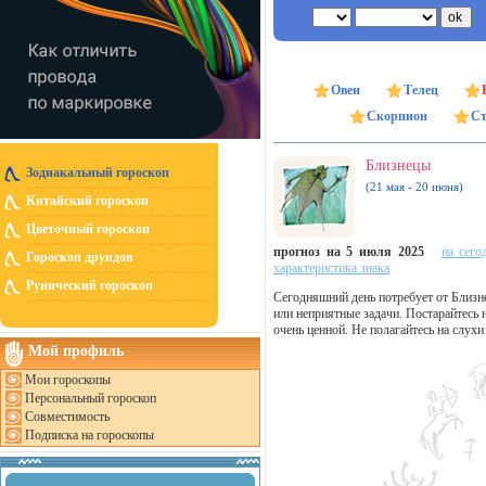
Овен
Телец
Скорпион
Ст
Близнецы
Зодиакальный гороскоп
(21 мая - 20 июня)
Китайский гороскоп
Цветочный гороскоп
прогноз на 5 июля 2025
на сего
Гороскоп друидов
характеристика знака
Рунический гороскоп
Сегодняшний день потребует от Близне
или неприятные задачи. Постарайтесь 
очень ценной. Не полагайтесь на слу
Мой профиль
Мои гороскопы
Персональный гороскоп
Совместимость
Подписка на гороскопы