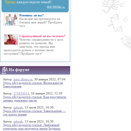
Тесты:
каждую неделю новый!
все тесты →
Ревнивы ли вы?
Насколько вы претендуете на
близких вам людей? Пройдите
тест.
Справедливый ли вы человек?
Чувство справедливости у всех
развито по разному. Вы
замечали, что иногда вам
приходится думать о мотиве своих
поступков? Пройдите тест!
На форуме
Автор:
astro.sibnet.ru
, 30 января 2022, 07:04
Здесь обсуждается статья: Возможности
Хиромантии
Автор:
271033511
, 16 января 2022, 12:18
Здесь обсуждается статья: Как рассчитать
личное денежное число
Автор:
zabzab
, 13 июля 2021, 16:30
Здесь обсуждается статья: Хиромантия —
это карта жизни
Автор:
zabzab
, 13 июля 2021, 16:30
Здесь обсуждается статья: Любовный
гороскоп: как целуются знаки Зодиака