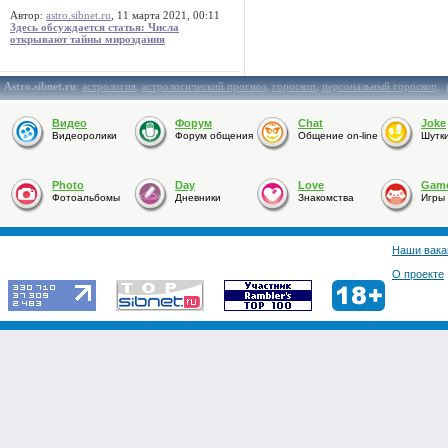
Автор:
astro.sibnet.ru
, 11 марта 2021, 00:11
Здесь обсуждается статья: Числа
открывают тайны мироздания
Astro.sibnet.ru
:
астрология
,
астрологический прогноз
,
гороскоп
,
персональный гороскоп
,
Видео
Форум
Chat
Joke
Видеоролики
Форум общения
Общение on-line
Шутк
Photo
Day
Love
Gam
Фотоальбомы
Дневники
Знакомства
Игры
Наши вака
О проекте