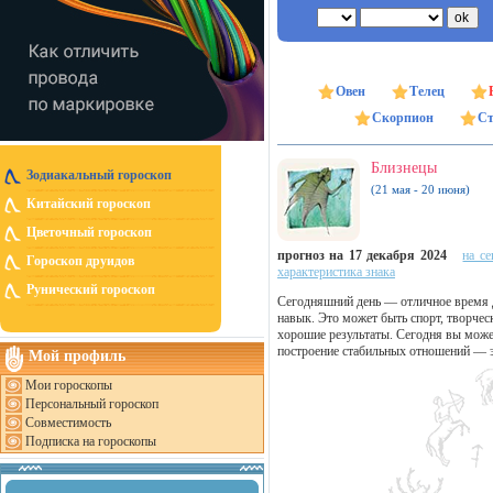
Овен
Телец
Скорпион
Ст
Близнецы
Зодиакальный гороскоп
(21 мая - 20 июня)
Китайский гороскоп
Цветочный гороскоп
прогноз на 17 декабря 2024
на се
Гороскоп друидов
характеристика знака
Рунический гороскоп
Сегодняшний день — отличное время д
навык. Это может быть спорт, творчес
хорошие результаты. Сегодня вы может
построение стабильных отношений — э
Мой профиль
Мои гороскопы
Персональный гороскоп
Совместимость
Подписка на гороскопы