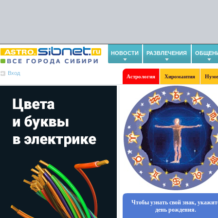
НОВОСТИ
РАЗВЛЕЧЕНИЯ
ОБЩЕН
Вход
Астрология
Хиромантия
Нуме
Чтобы узнать свой знак, укажит
день рождения.