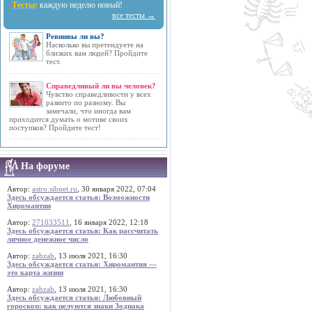
Тесты:
каждую неделю новый!
все тесты →
Ревнивы ли вы?
Насколько вы претендуете на
близких вам людей? Пройдите
тест.
Справедливый ли вы человек?
Чувство справедливости у всех
развито по разному. Вы
замечали, что иногда вам
приходится думать о мотиве своих
поступков? Пройдите тест!
На форуме
Автор:
astro.sibnet.ru
, 30 января 2022, 07:04
Здесь обсуждается статья: Возможности
Хиромантии
Автор:
271033511
, 16 января 2022, 12:18
Здесь обсуждается статья: Как рассчитать
личное денежное число
Автор:
zabzab
, 13 июля 2021, 16:30
Здесь обсуждается статья: Хиромантия —
это карта жизни
Автор:
zabzab
, 13 июля 2021, 16:30
Здесь обсуждается статья: Любовный
гороскоп: как целуются знаки Зодиака