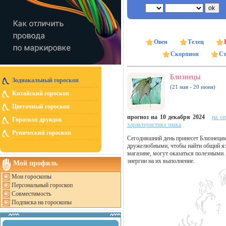
Овен
Телец
Скорпион
Ст
Близнецы
Зодиакальный гороскоп
(21 мая - 20 июня)
Китайский гороскоп
Цветочный гороскоп
прогноз на 10 декабря 2024
на се
Гороскоп друидов
характеристика знака
Рунический гороскоп
Сегодняшний день принесет Близнеца
дружелюбными, чтобы найти общий яз
магазине, могут оказаться полезными.
энергии на их выполнение.
Мой профиль
Мои гороскопы
Персональный гороскоп
Совместимость
Подписка на гороскопы