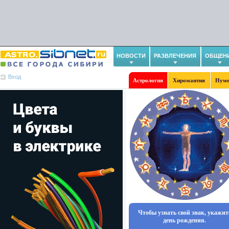
НОВОСТИ
РАЗВЛЕЧЕНИЯ
ОБЩЕН
Вход
Астрология
Хиромантия
Нуме
Чтобы узнать свой знак, укажит
день рождения.