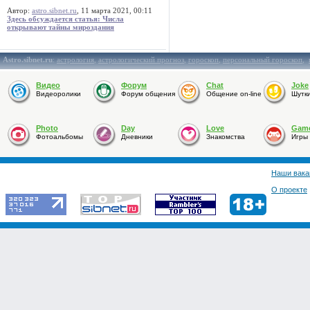
Автор:
astro.sibnet.ru
, 11 марта 2021, 00:11
Здесь обсуждается статья: Числа
открывают тайны мироздания
Astro.sibnet.ru
:
астрология
,
астрологический прогноз
,
гороскоп
,
персональный гороскоп
,
Видео
Форум
Chat
Joke
Видеоролики
Форум общения
Общение on-line
Шутк
Photo
Day
Love
Gam
Фотоальбомы
Дневники
Знакомства
Игры
Наши вака
О проекте