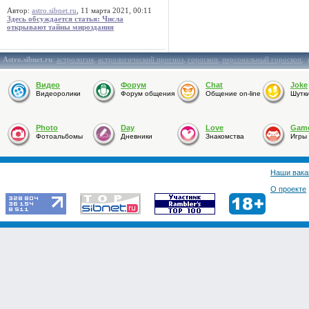
Автор:
astro.sibnet.ru
, 11 марта 2021, 00:11
Здесь обсуждается статья: Числа
открывают тайны мироздания
Astro.sibnet.ru
:
астрология
,
астрологический прогноз
,
гороскоп
,
персональный гороскоп
,
Видео
Форум
Chat
Joke
Видеоролики
Форум общения
Общение on-line
Шутк
Photo
Day
Love
Gam
Фотоальбомы
Дневники
Знакомства
Игры
Наши вака
О проекте