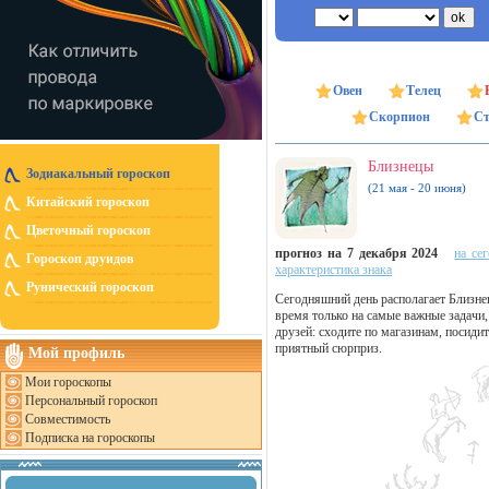
Овен
Телец
Скорпион
Ст
Близнецы
Зодиакальный гороскоп
(21 мая - 20 июня)
Китайский гороскоп
Цветочный гороскоп
прогноз на 7 декабря 2024
на се
Гороскоп друидов
характеристика знака
Рунический гороскоп
Сегодняшний день располагает Близнец
время только на самые важные задачи,
друзей: сходите по магазинам, посиди
приятный сюрприз.
Мой профиль
Мои гороскопы
Персональный гороскоп
Совместимость
Подписка на гороскопы