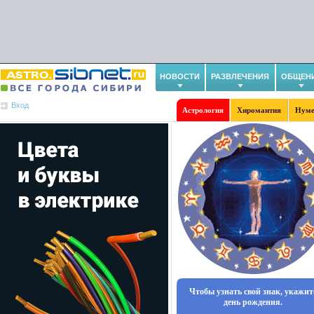
НОВОСТИ
РАЗВЛЕЧЕНИЯ
ОБЩЕН
Вход
Астрология
Хиромантия
Нуме
Чтобы узнать свой знак, укажит
день рождения.