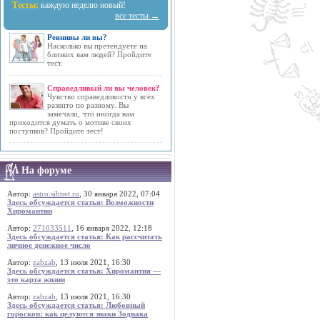
Тесты:
каждую неделю новый!
все тесты →
Ревнивы ли вы?
Насколько вы претендуете на
близких вам людей? Пройдите
тест.
Справедливый ли вы человек?
Чувство справедливости у всех
развито по разному. Вы
замечали, что иногда вам
приходится думать о мотиве своих
поступков? Пройдите тест!
На форуме
Автор:
astro.sibnet.ru
, 30 января 2022, 07:04
Здесь обсуждается статья: Возможности
Хиромантии
Автор:
271033511
, 16 января 2022, 12:18
Здесь обсуждается статья: Как рассчитать
личное денежное число
Автор:
zabzab
, 13 июля 2021, 16:30
Здесь обсуждается статья: Хиромантия —
это карта жизни
Автор:
zabzab
, 13 июля 2021, 16:30
Здесь обсуждается статья: Любовный
гороскоп: как целуются знаки Зодиака