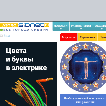
НОВОСТИ
РАЗВЛЕЧЕНИЯ
ОБЩЕН
Вход
Астрология
Хиромантия
Нуме
Чтобы узнать свой знак, укажит
день рождения.