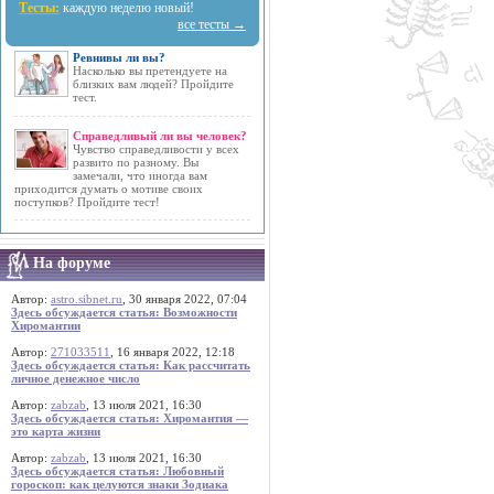
Тесты:
каждую неделю новый!
все тесты →
Ревнивы ли вы?
Насколько вы претендуете на
близких вам людей? Пройдите
тест.
Справедливый ли вы человек?
Чувство справедливости у всех
развито по разному. Вы
замечали, что иногда вам
приходится думать о мотиве своих
поступков? Пройдите тест!
На форуме
Автор:
astro.sibnet.ru
, 30 января 2022, 07:04
Здесь обсуждается статья: Возможности
Хиромантии
Автор:
271033511
, 16 января 2022, 12:18
Здесь обсуждается статья: Как рассчитать
личное денежное число
Автор:
zabzab
, 13 июля 2021, 16:30
Здесь обсуждается статья: Хиромантия —
это карта жизни
Автор:
zabzab
, 13 июля 2021, 16:30
Здесь обсуждается статья: Любовный
гороскоп: как целуются знаки Зодиака