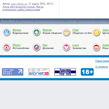
Автор:
astro.sibnet.ru
, 11 марта 2021, 00:11
Здесь обсуждается статья: Числа
открывают тайны мироздания
Astro.sibnet.ru
:
астрология
,
астрологический прогноз
,
гороскоп
,
персональный гороскоп
,
Видео
Форум
Chat
Joke
Видеоролики
Форум общения
Общение on-line
Шутк
Photo
Day
Love
Gam
Фотоальбомы
Дневники
Знакомства
Игры
Наши вака
О проекте