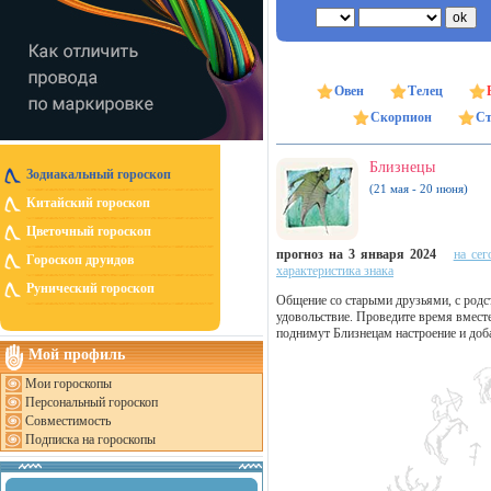
Овен
Телец
Скорпион
Ст
Близнецы
Зодиакальный гороскоп
(21 мая - 20 июня)
Китайский гороскоп
Цветочный гороскоп
прогноз на 3 января 2024
на сег
Гороскоп друидов
характеристика знака
Рунический гороскоп
Общение со старыми друзьями, с родс
удовольствие. Проведите время вместе,
поднимут Близнецам настроение и доба
Мой профиль
Мои гороскопы
Персональный гороскоп
Совместимость
Подписка на гороскопы