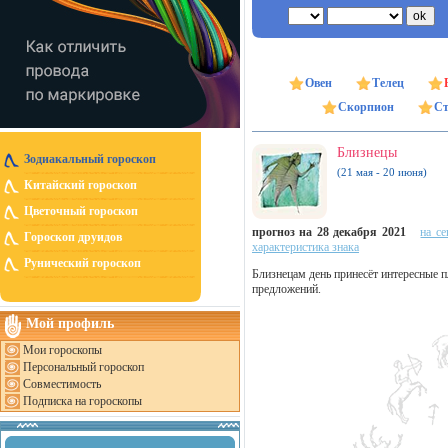
Овен
Телец
Скорпион
Ст
Близнецы
Зодиакальный гороскоп
(21 мая - 20 июня)
Китайский гороскоп
Цветочный гороскоп
прогноз на 28 декабря 2021
на се
Гороскоп друидов
характеристика знака
Рунический гороскоп
Близнецам день принесёт интересные п
предложений.
Мой профиль
Мои гороскопы
Персональный гороскоп
Совместимость
Подписка на гороскопы