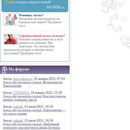
Тесты:
каждую неделю новый!
все тесты →
Ревнивы ли вы?
Насколько вы претендуете на
близких вам людей? Пройдите
тест.
Справедливый ли вы человек?
Чувство справедливости у всех
развито по разному. Вы
замечали, что иногда вам
приходится думать о мотиве своих
поступков? Пройдите тест!
На форуме
Автор:
astro.sibnet.ru
, 30 января 2022, 07:04
Здесь обсуждается статья: Возможности
Хиромантии
Автор:
271033511
, 16 января 2022, 12:18
Здесь обсуждается статья: Как рассчитать
личное денежное число
Автор:
zabzab
, 13 июля 2021, 16:30
Здесь обсуждается статья: Хиромантия —
это карта жизни
Автор:
zabzab
, 13 июля 2021, 16:30
Здесь обсуждается статья: Любовный
гороскоп: как целуются знаки Зодиака