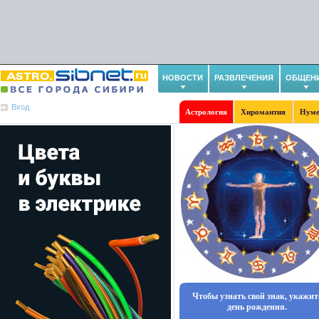
НОВОСТИ
РАЗВЛЕЧЕНИЯ
ОБЩЕН
Вход
Астрология
Хиромантия
Нуме
Чтобы узнать свой знак, укажит
день рождения.