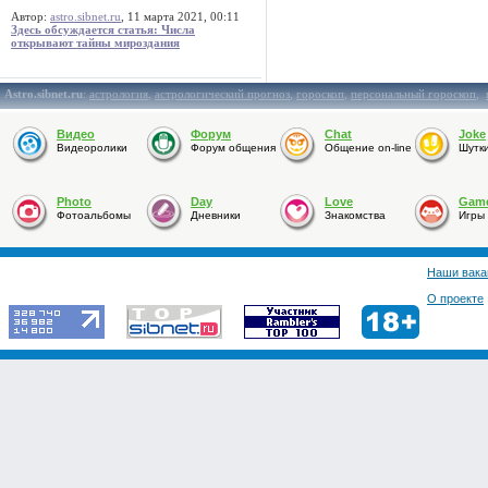
Автор:
astro.sibnet.ru
, 11 марта 2021, 00:11
Здесь обсуждается статья: Числа
открывают тайны мироздания
Astro.sibnet.ru
:
астрология
,
астрологический прогноз
,
гороскоп
,
персональный гороскоп
,
Видео
Форум
Chat
Joke
Видеоролики
Форум общения
Общение on-line
Шутк
Photo
Day
Love
Gam
Фотоальбомы
Дневники
Знакомства
Игры
Наши вака
О проекте