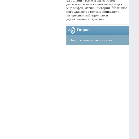
За рунами - всего лишь за тремя
десятками знаков - стоит целый мир -
мир мифов, магии и истории. Малейшее
погружение в этот мир приводит к
интересным наблюдениям и
удивительным открытиям.
Опрос
Опрос временно недоступен.