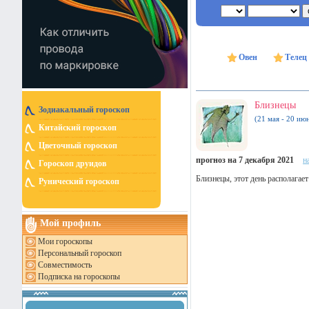
Овен
Телец
Близнецы
Зодиакальный гороскоп
(21 мая - 20 ию
Китайский гороскоп
Цветочный гороскоп
прогноз на 7 декабря 2021
н
Гороскоп друидов
Близнецы, этот день располагае
Рунический гороскоп
Мой профиль
Мои гороскопы
Персональный гороскоп
Совместимость
Подписка на гороскопы