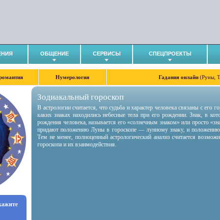
ЕНИЯ
ОБЩЕНИЕ
СЕРВИСЫ
СПЕЦПРОЕКТЫ
романтия
Нумерология
Гадания онлайн
(Руны, 
Зодиакальный гороскоп
В астрологии считается, что судьба и характер человека связаны с его 
каких знаках находились небесные тела при его рождении. Знак, в ко
рождения человека, называется его «солнечным знаком» или просто «зн
придают положению Луны в гороскопе — лунному знаку, и положению
Тем не менее, полноценный астрологический анализ считается возмож
гороскопа и их взаимодействия.
укажите