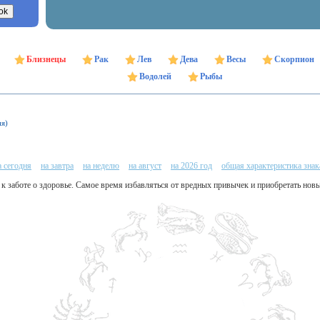
Близнецы
Рак
Лев
Дева
Весы
Скорпион
Водолей
Рыбы
ня)
а сегодня
на завтра
на неделю
на август
на 2026 год
общая характеристика знак
т к заботе о здоровье. Самое время избавляться от вредных привычек и приобретать новы