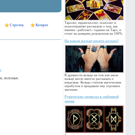
Таролог, парапсихолог, психолог и
Стрелец
Козерог
психотерапевт рассказали о том, как
именно «работает» гадание на Таро, и
стоит ли доверять результатам на 100%.
На каком пальце носить кольцо?
а
В древности кольцо на том или ином
е, полезные.
пальце могло многое рассказать о
владельце. Кольцо считали магическим
атрибутом и придавали ему огромное
значение.
Рунические символы в любовной
магии