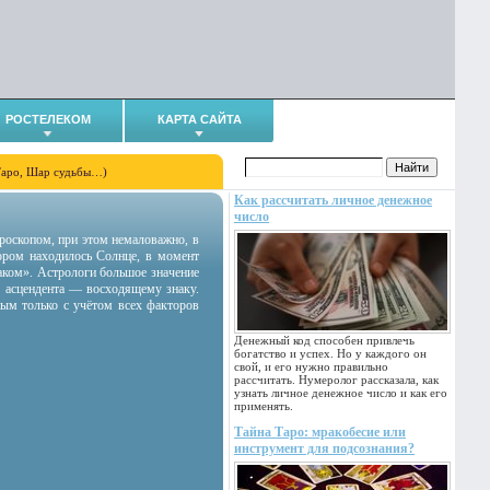
РОСТЕЛЕКОМ
КАРТА САЙТА
Таро, Шар судьбы…)
Как рассчитать личное денежное
число
гороскопом, при этом немаловажно, в
тором находилось Солнце, в момент
аком». Астрологи большое значение
 асцендента — восходящему знаку.
ным только с учётом всех факторов
Денежный код способен привлечь
богатство и успех. Но у каждого он
свой, и его нужно правильно
рассчитать. Нумеролог рассказала, как
узнать личное денежное число и как его
применять.
Тайна Таро: мракобесие или
инструмент для подсознания?