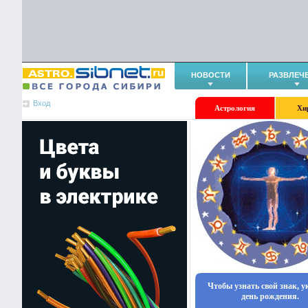
НОВОСТИ
РАЗВЛЕЧ
Вход
Астрология
Хи
Чтобы узнать свой знак, 
день рождения.