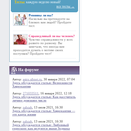
Тесты:
каждую неделю новый!
все тесты →
Ревнивы ли вы?
Насколько вы претендуете на
близких вам людей? Пройдите
тест.
Справедливый ли вы человек?
Чувство справедливости у всех
развито по разному. Вы
замечали, что иногда вам
приходится думать о мотиве своих
поступков? Пройдите тест!
На форуме
Автор:
astro.sibnet.ru
, 30 января 2022, 07:04
Здесь обсуждается статья: Возможности
Хиромантии
Автор:
271033511
, 16 января 2022, 12:18
Здесь обсуждается статья: Как рассчитать
личное денежное число
Автор:
zabzab
, 13 июля 2021, 16:30
Здесь обсуждается статья: Хиромантия —
это карта жизни
Автор:
zabzab
, 13 июля 2021, 16:30
Здесь обсуждается статья: Любовный
гороскоп: как целуются знаки Зодиака